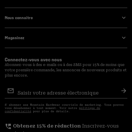
Nous connaitre
Magasinez
Connectez-vous avec nous
Abonnez-vous à des e-mails ou à des SMS pour 15% de moins que
votre première commande, les annonces de nouveaux produits et
plus encore.
Inscription
aux
S′a
courriels
S′ abonner aux Mountain Hardwear courriels de marketing. Vous pouvez
vous désabonner à tout moment. Voir notre
politique de
confidentialité
pour plus de détails.
perm_phone_msg
Obtenez 15% de réduction
Inscrivez-vous