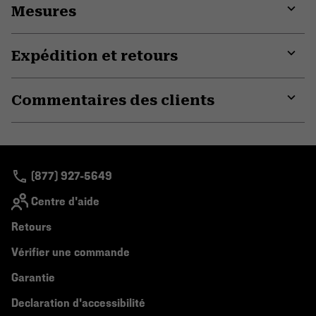
Mesures
colla
secti
Expa
or
Expédition et retours
colla
secti
Expa
or
Commentaires des clients
colla
secti
Expa
or
colla
secti
(877) 927-5649
Centre d'aide
Retours
Vérifier une commande
Garantie
Declaration d'accessibilité