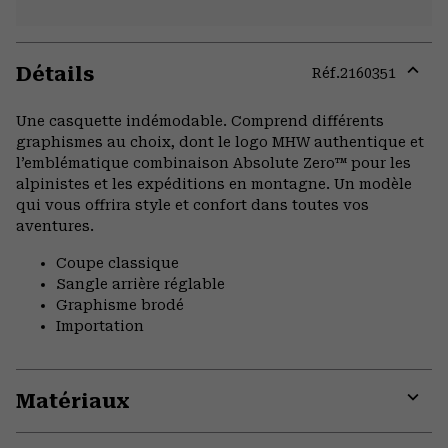
Détails
Réf.
2160351
Expa
or
Une casquette indémodable. Comprend différents
colla
graphismes au choix, dont le logo MHW authentique et
secti
l’emblématique combinaison Absolute Zero™ pour les
alpinistes et les expéditions en montagne. Un modèle
qui vous offrira style et confort dans toutes vos
aventures.
Coupe classique
Sangle arrière réglable
Graphisme brodé
Importation
Matériaux
Expa
or