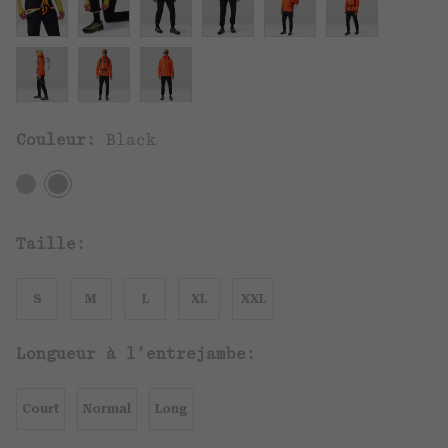
Couleur:
Black
Taille:
S
M
L
XL
XXL
Longueur à l’entrejambe:
Court
Normal
Long