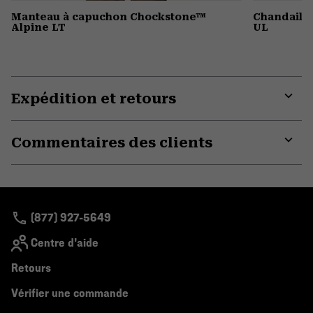
Manteau à capuchon Chockstone™
Chandail 
Alpine LT
UL
Expédition et retours
Expa
or
Commentaires des clients
colla
secti
Expa
or
colla
secti
(877) 927-5649
Centre d'aide
Retours
Vérifier une commande