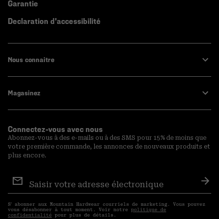
Garantie
Declaration d'accessibilité
Nous connaitre
Magasinez
Connectez-vous avec nous
Abonnez-vous à des e-mails ou à des SMS pour 15% de moins que
votre première commande, les annonces de nouveaux produits et
plus encore.
Inscription
aux
S′a
courriels
S′ abonner aux Mountain Hardwear courriels de marketing. Vous pouvez
vous désabonner à tout moment. Voir notre
politique de
confidentialité
pour plus de détails.