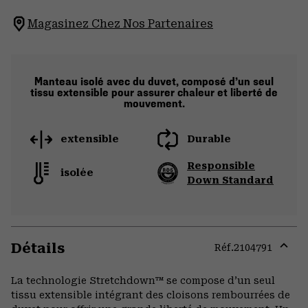
Magasinez Chez Nos Partenaires
Manteau isolé avec du duvet, composé d’un seul
tissu extensible pour assurer chaleur et liberté de
mouvement.
extensible
Durable
Responsible
isolée
Down Standard
Détails
Réf.
2104791
Expa
or
La technologie Stretchdown™ se compose d’un seul
colla
tissu extensible intégrant des cloisons rembourrées de
secti