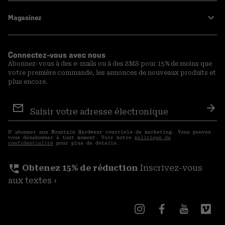
Magasinez
Connectez-vous avec nous
Abonnez-vous à des e-mails ou à des SMS pour 15% de moins que
votre première commande, les annonces de nouveaux produits et
plus encore.
Inscription
aux
S′a
courriels
S′ abonner aux Mountain Hardwear courriels de marketing. Vous pouvez
vous désabonner à tout moment. Voir notre
politique de
confidentialité
pour plus de détails.
perm_phone_msg
Obtenez 15% de réduction
Inscrivez-vous
aux textes ›