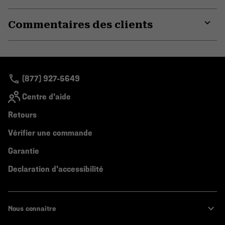
Expa
or
Commentaires des clients
colla
secti
Expa
or
colla
secti
(877) 927-5649
Centre d'aide
Retours
Vérifier une commande
Garantie
Declaration d'accessibilité
Nous connaitre