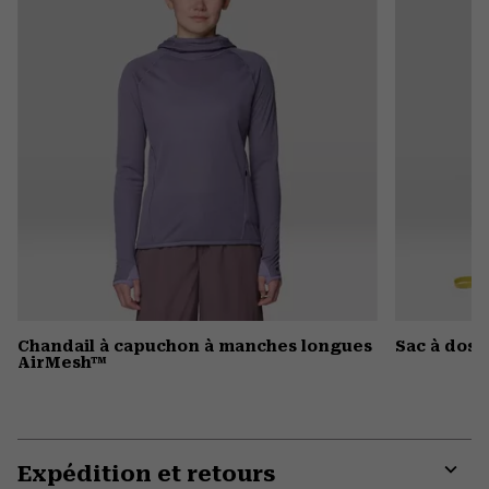
Chandail à capuchon à manches longues
Sac à dos 
AirMesh™
Expédition et retours