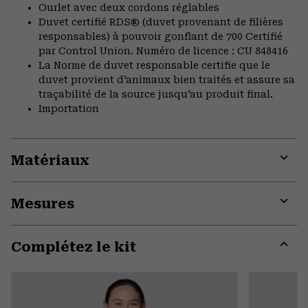
Ourlet avec deux cordons réglables
Duvet certifié RDS® (duvet provenant de filières
responsables) à pouvoir gonflant de 700 Certifié
par Control Union. Numéro de licence : CU 848416
La Norme de duvet responsable certifie que le
duvet provient d’animaux bien traités et assure sa
traçabilité de la source jusqu’au produit final.
Importation
Matériaux
Expa
or
Mesures
colla
secti
Expa
or
Complétez le kit
colla
secti
Expa
or
colla
secti