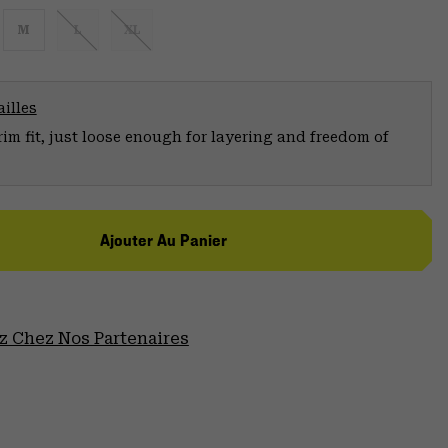
M
L
XL
illes
trim fit, just loose enough for layering and freedom of
Ajouter Au Panier
 Chez Nos Partenaires