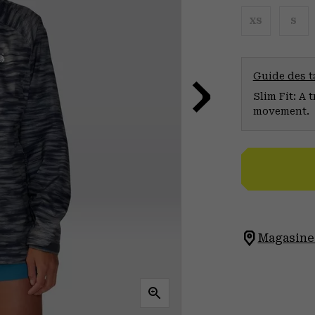
XS
S
Guide des ta
Slim Fit: A 
movement.
Magasinez