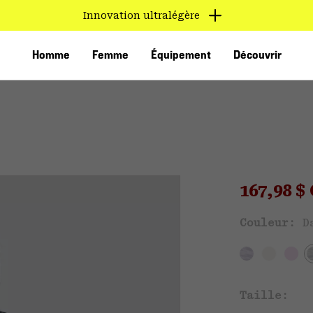
Innovation ultralégère
Homme
Femme
Équipement
Découvrir
Sale pri
167,98 
Ven
Couleur:
D
VED
Taille: