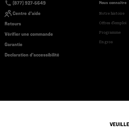
(877) 927-5649
Nous connaitre
Centre d'aide
Notre histoire
Retours
Offres d'emploi
Programme
Vérifier une commande
En gros
Garantie
Declaration d'accessibilité
VEUILLE
Canada (français)
|
English ›