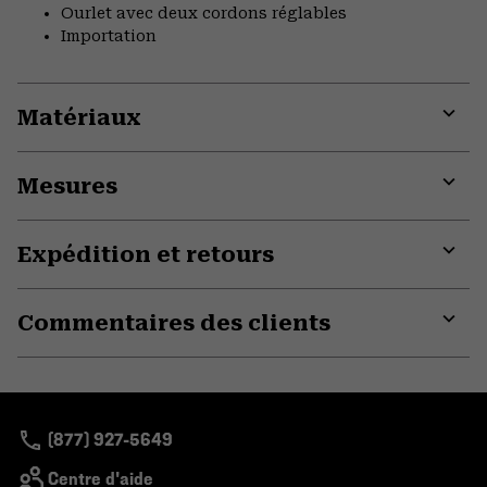
Ourlet avec deux cordons réglables
Importation
Matériaux
Expa
or
Mesures
colla
secti
Expa
or
Expédition et retours
colla
secti
Expa
or
Commentaires des clients
colla
secti
Expa
or
colla
secti
(877) 927-5649
Centre d'aide