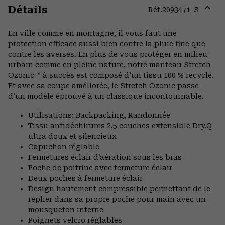
Détails
Réf.
2093471_S
Expa
or
En ville comme en montagne, il vous faut une
colla
protection efficace aussi bien contre la pluie fine que
secti
contre les averses. En plus de vous protéger en milieu
urbain comme en pleine nature, notre manteau Stretch
Ozonic™ à succès est composé d’un tissu 100 % recyclé.
Et avec sa coupe améliorée, le Stretch Ozonic passe
d’un modèle éprouvé à un classique incontournable.
Utilisations: Backpacking, Randonnée
Tissu antidéchirures 2,5 couches extensible Dry.Q
ultra doux et silencieux
Capuchon réglable
Fermetures éclair d’aération sous les bras
Poche de poitrine avec fermeture éclair
Deux poches à fermeture éclair
Design hautement compressible permettant de le
replier dans sa propre poche pour main avec un
mousqueton interne
Poignets velcro réglables