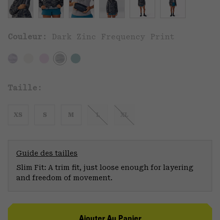
Couleur:
Dark Zinc Frequency Print
Taille:
XS
S
M
L
XL
Guide des tailles
Slim Fit: A trim fit, just loose enough for layering
and freedom of movement.
Ajouter Au Panier