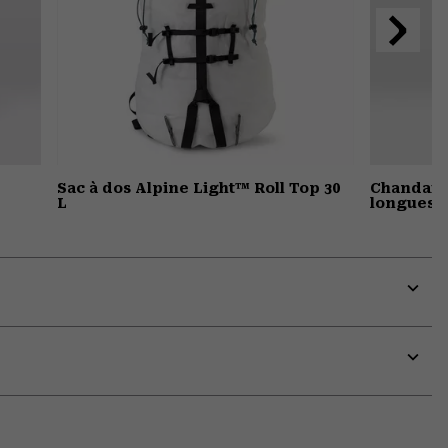
Suivant
Sac à dos Alpine Light™ Roll Top 30
Chandail
L
longues 
Expa
or
colla
secti
Expa
or
colla
secti