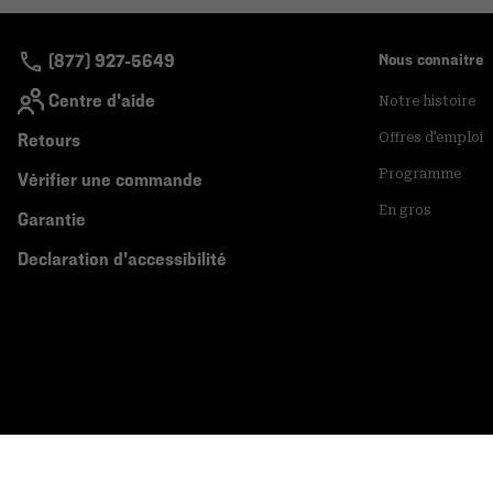
(877) 927-5649
Nous connaitre
Centre d'aide
Notre histoire
Retours
Offres d'emploi
Programme
Vérifier une commande
En gros
Garantie
Declaration d'accessibilité