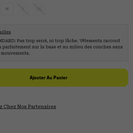
M
L
XL
illes
ARD: Pas trop serré, ni trop lâche. Vêtements raccord
a parfaitement sur la base et au milieu des couches sans
s mouvements.
Ajouter Au Panier
 Chez Nos Partenaires