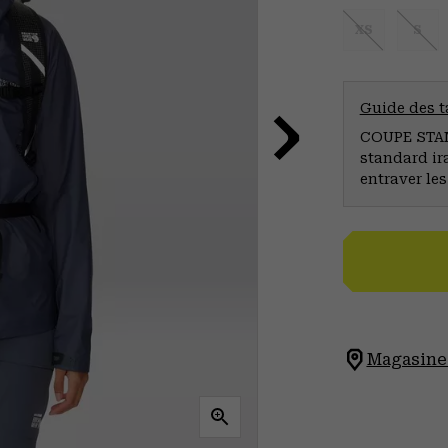
XS
S
Guide des ta
COUPE STAND
standard ir
entraver le
Magasinez