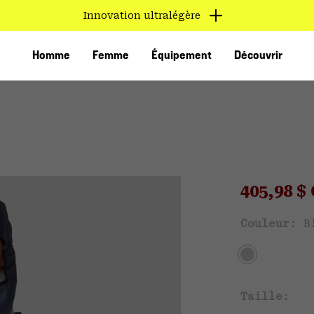
Innovation ultralégère
Homme
Femme
Équipement
Découvrir
Sale pri
405,98 
Ven
Couleur:
B
VED
Taille: