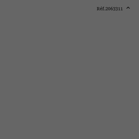
Réf.
2063311
Expa
or
colla
secti