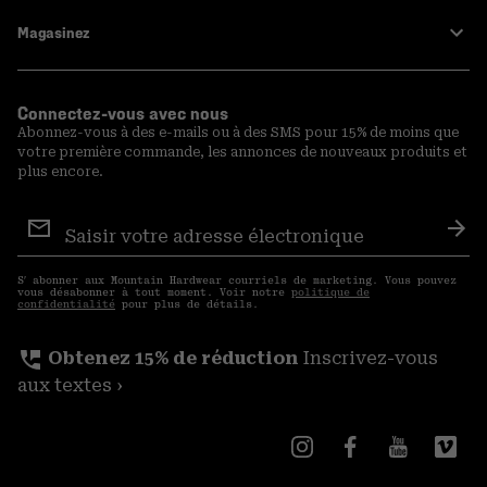
Magasinez
Connectez-vous avec nous
Abonnez-vous à des e-mails ou à des SMS pour 15% de moins que
votre première commande, les annonces de nouveaux produits et
plus encore.
Inscription
aux
S′a
courriels
S′ abonner aux Mountain Hardwear courriels de marketing. Vous pouvez
vous désabonner à tout moment. Voir notre
politique de
confidentialité
pour plus de détails.
perm_phone_msg
Obtenez 15% de réduction
Inscrivez-vous
aux textes ›