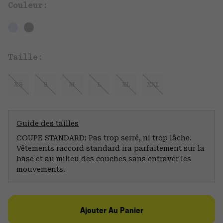
Couleur:
Taille:
XS
S
M
L
XL
XXL
Guide des tailles
COUPE STANDARD: Pas trop serré, ni trop lâche.
Vêtements raccord standard ira parfaitement sur la
base et au milieu des couches sans entraver les
mouvements.
Ajouter Au Panier