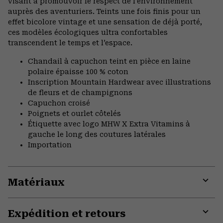
visant à promouvoir le respect de l’environnement
auprès des aventuriers. Teints une fois finis pour un
effet bicolore vintage et une sensation de déjà porté,
ces modèles écologiques ultra confortables
transcendent le temps et l’espace.
Chandail à capuchon teint en pièce en laine
polaire épaisse 100 % coton
Inscription Mountain Hardwear avec illustrations
de fleurs et de champignons
Capuchon croisé
Poignets et ourlet côtelés
Étiquette avec logo MHW X Extra Vitamins à
gauche le long des coutures latérales
Importation
Matériaux
Expa
or
Expédition et retours
colla
secti
Expa