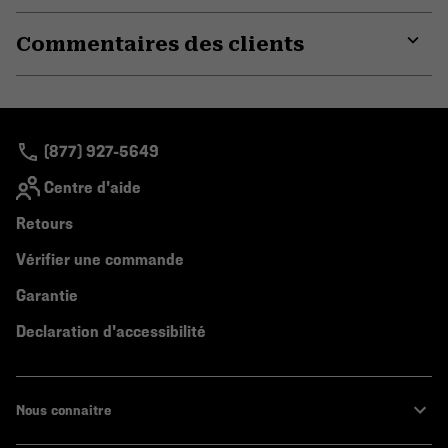
or
Commentaires des clients
colla
secti
Expa
or
colla
secti
(877) 927-5649
Centre d'aide
Retours
Vérifier une commande
Garantie
Declaration d'accessibilité
Nous connaitre