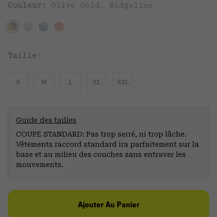
Couleur:
Olive Gold, Ridgeline
Taille:
S
M
L
XL
XXL
Guide des tailles
COUPE STANDARD: Pas trop serré, ni trop lâche.
Vêtements raccord standard ira parfaitement sur la
base et au milieu des couches sans entraver les
mouvements.
Ajouter Au Panier