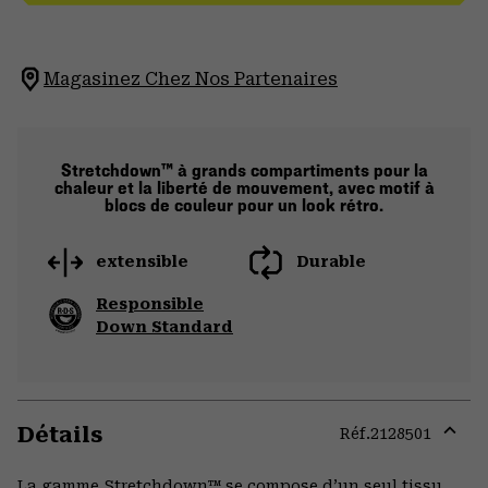
Magasinez Chez Nos Partenaires
Stretchdown™ à grands compartiments pour la
chaleur et la liberté de mouvement, avec motif à
blocs de couleur pour un look rétro.
extensible
Durable
Responsible
Down Standard
Détails
Réf.
2128501
Expa
or
La gamme Stretchdown™ se compose d’un seul tissu