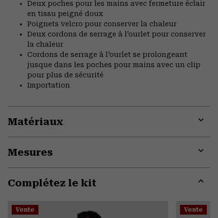
Deux poches pour les mains avec fermeture éclair
en tissu peigné doux
Poignets velcro pour conserver la chaleur
Deux cordons de serrage à l’ourlet pour conserver
la chaleur
Cordons de serrage à l’ourlet se prolongeant
jusque dans les poches pour mains avec un clip
pour plus de sécurité
Importation
Matériaux
Expa
or
Mesures
colla
secti
Expa
or
Complétez le kit
colla
secti
Expa
or
Vente
Vente
colla