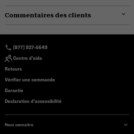
Expa
or
Commentaires des clients
colla
secti
Expa
or
colla
secti
(877) 927-5649
Centre d'aide
Retours
Vérifier une commande
Garantie
Declaration d'accessibilité
Nous connaitre