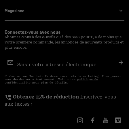
Magasinez
Connectez-vous avec nous
Abonnez-vous à des e-mails ou à des SMS pour 15% de moins que
votre première commande, les annonces de nouveaux produits et
plus encore.
Inscription
aux
S′a
courriels
S′ abonner aux Mountain Hardwear courriels de marketing. Vous pouvez
vous désabonner à tout moment. Voir notre
politique de
confidentialité
pour plus de détails.
perm_phone_msg
Obtenez 15% de réduction
Inscrivez-vous
aux textes ›