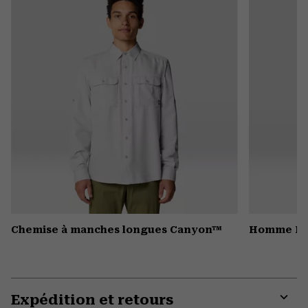
secti
Chemise à manches longues Canyon™
Homme Ha
Expédition et retours