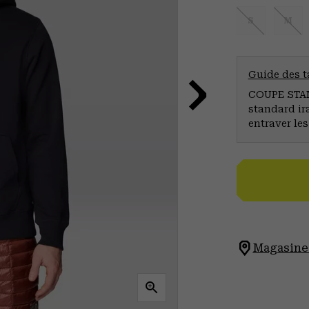
S
M
Guide des ta
COUPE STAND
standard ir
entraver le
Magasinez