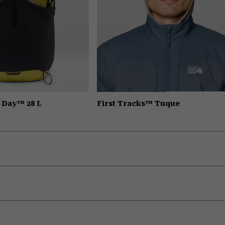
d Day™ 28 L
First Tracks™ Tuque