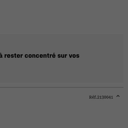
à rester concentré sur vos
Réf.
2130041
Expa
or
colla
secti