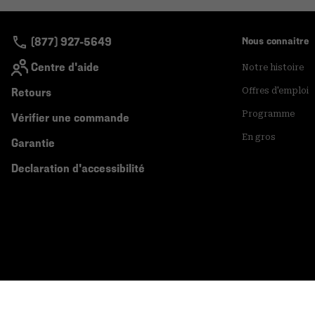
(877) 927-5649
Nous connaitre
Centre d'aide
Notre histoire
Retours
Offres d'emploi
Programme
Vérifier une commande
En gros
Garantie
Declaration d'accessibilité