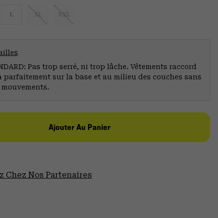
L
XL
XXL
illes
ARD: Pas trop serré, ni trop lâche. Vêtements raccord
a parfaitement sur la base et au milieu des couches sans
s mouvements.
Ajouter Au Panier
 Chez Nos Partenaires