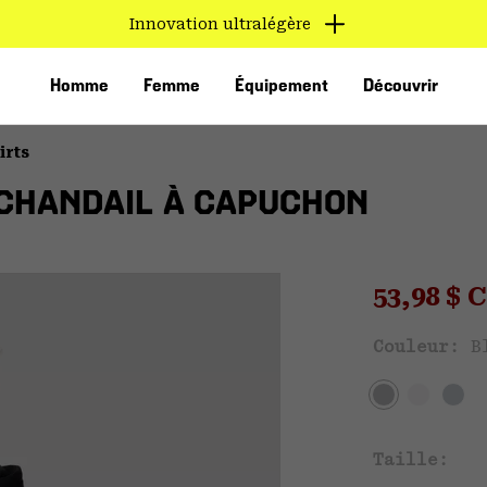
Innovation ultralégère
Homme
Femme
Équipement
Découvrir
irts
CHANDAIL À CAPUCHON
Sale pri
53,98 $
Ven
Couleur:
B
VED
Taille: