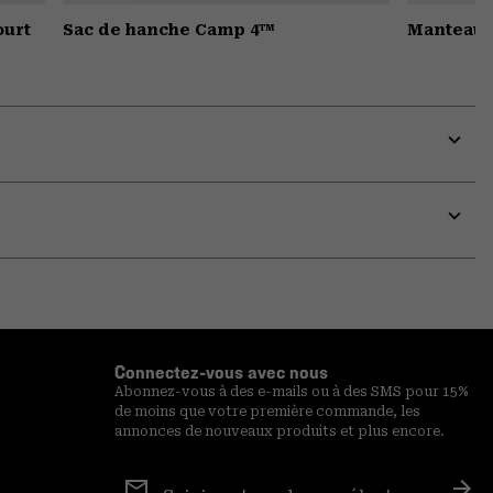
urt
Sac de hanche Camp 4™
Manteau 
Expa
or
colla
secti
Expa
or
colla
secti
Connectez-vous avec nous
Abonnez-vous à des e-mails ou à des SMS pour 15%
de moins que votre première commande, les
annonces de nouveaux produits et plus encore.
Inscription