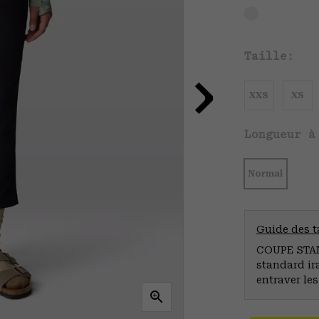
Taille:
XXS
XS
Longueur à
Normal
Guide des ta
COUPE STAND
standard ir
entraver le