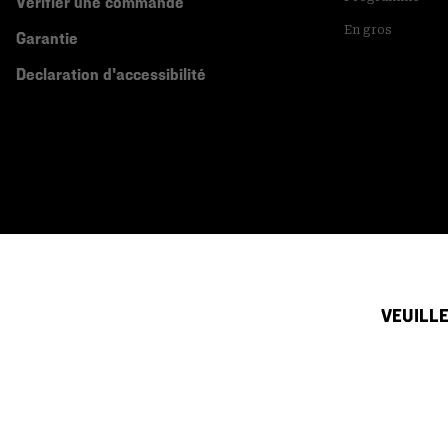
Vérifier une commande
En gros
Garantie
Declaration d'accessibilité
VEUILLE
Canada (français)
|
English ›
©
2026
Mountain Hardwear. All rights reserved.
Conditions D'utilisation
Conditions Générales De Vente
Politique
Service clientèle par téléphone du dimanche au samedi:
de 5h00 à 17h00 (heu