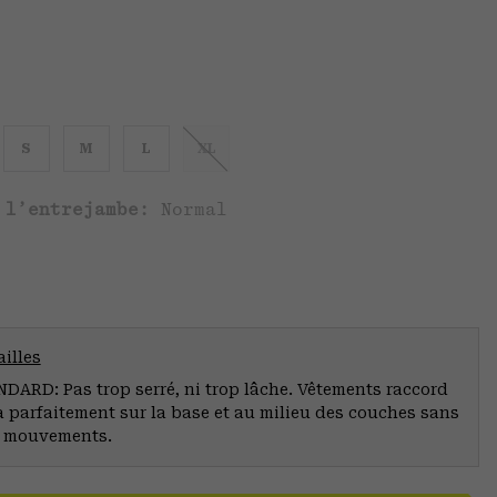
S
M
L
XL
 l’entrejambe:
Normal
illes
ARD: Pas trop serré, ni trop lâche. Vêtements raccord
a parfaitement sur la base et au milieu des couches sans
s mouvements.