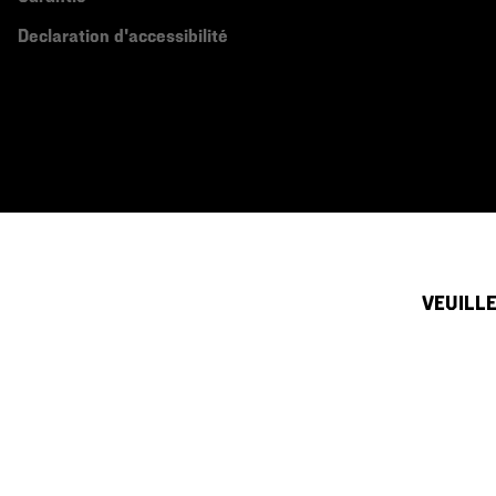
Declaration d'accessibilité
VEUILLE
Canada (français)
|
English ›
©
2026
Mountain Hardwear. All rights reserved.
Conditions D'utilisation
Conditions Générales De Vente
Politique
Service clientèle par téléphone du dimanche au samedi:
de 5h00 à 17h00 (heu
(833) 748-0221