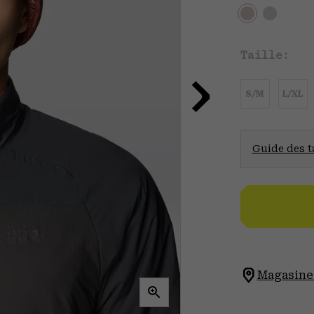
Taille:
S/M
L/XL
Guide des ta
Magasinez