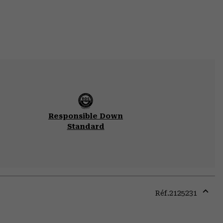
Responsible Down
Standard
Réf.
2125231
Expa
or
colla