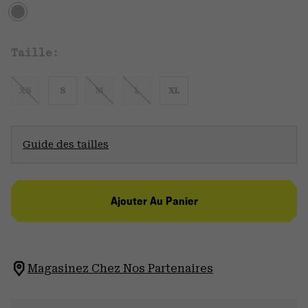
Taille:
XS
S
M
L
XL
Guide des tailles
Ajouter Au Panier
Magasinez Chez Nos Partenaires