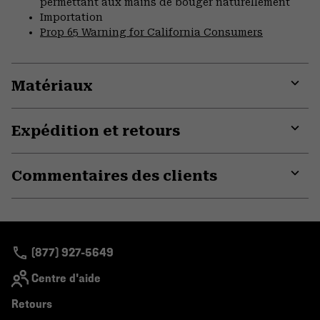
permettant aux mains de bouger naturellement
Importation
Prop 65 Warning for California Consumers
Matériaux
Expa
or
Expédition et retours
colla
secti
Expa
or
Commentaires des clients
colla
secti
Expa
or
colla
secti
(877) 927-5649
Centre d'aide
Retours