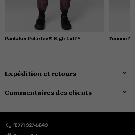
Pantalon Polartec® High Loft™
Femme Nev
Expédition et retours
Expa
or
Commentaires des clients
colla
secti
Expa
or
colla
secti
(877) 927-5649