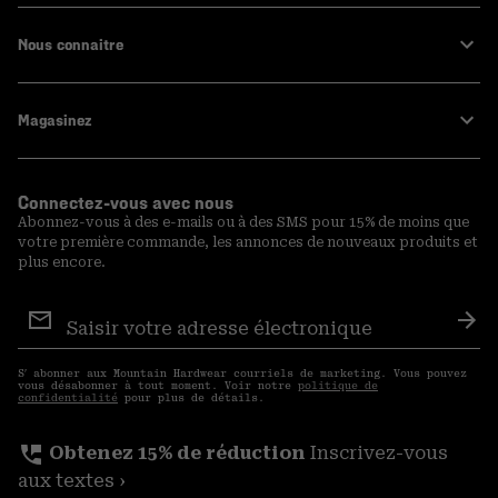
Nous connaitre
Magasinez
Connectez-vous avec nous
Abonnez-vous à des e-mails ou à des SMS pour 15% de moins que
votre première commande, les annonces de nouveaux produits et
plus encore.
Inscription
aux
S′a
courriels
S′ abonner aux Mountain Hardwear courriels de marketing. Vous pouvez
vous désabonner à tout moment. Voir notre
politique de
confidentialité
pour plus de détails.
perm_phone_msg
Obtenez 15% de réduction
Inscrivez-vous
aux textes ›