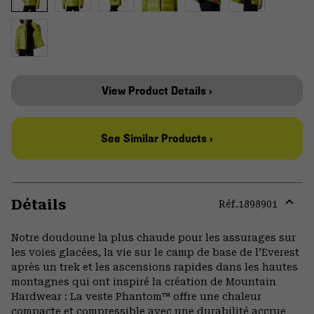
View Product Details ›
See Similar Products ›
Détails
Réf.
1898901
Expa
or
Notre doudoune la plus chaude pour les assurages sur
colla
les voies glacées, la vie sur le camp de base de l’Everest
secti
après un trek et les ascensions rapides dans les hautes
montagnes qui ont inspiré la création de Mountain
Hardwear : La veste Phantom™ offre une chaleur
compacte et compressible avec une durabilité accrue