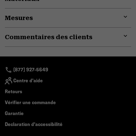
Expa
or
Mesures
colla
secti
Expa
or
Commentaires des clients
colla
secti
Expa
or
colla
secti
(877) 927-5649
Centre d'aide
Retours
Vérifier une commande
Garantie
Declaration d'accessibilité