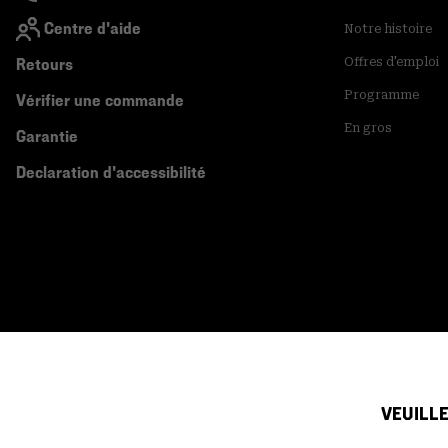
Centre d'aide
Notre histoire
Retours
Offres d'emploi
Programme
Vérifier une commande
En gros
Garantie
Declaration d'accessibilité
VEUILLE
Canada (français)
|
English ›