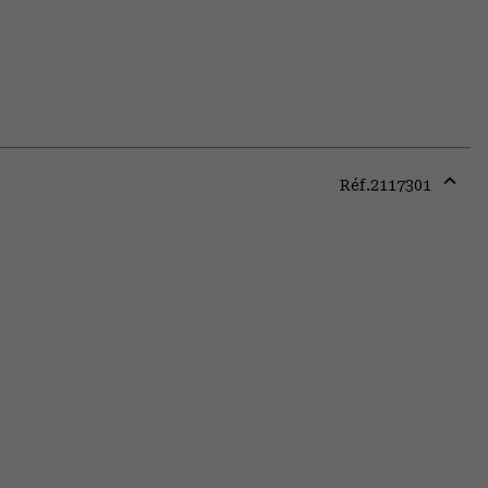
Réf.
2117301
Expa
or
colla
secti