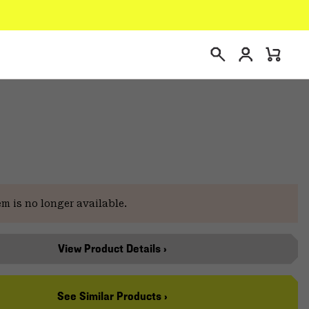
Connexion
Mini
Recherche
Cart
em is no longer available.
View Product Details ›
See Similar Products ›