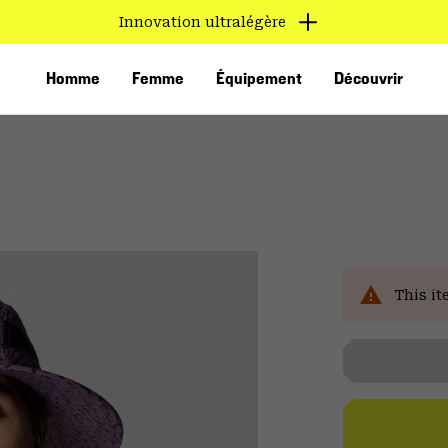
Innovation ultralégère
Homme
Femme
Équipement
Découvrir
This it
VED