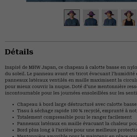
Détails
Inspiré de MHW Japan, ce chapeau à calotte basse en nylon
du soleil. Le panneau avant en tricot évacuant l’humidité 
panneaux latéraux ventilés en maille maximisent la circulat
pour mieux couvrir la nuque. Doté d’une mentonnière resse
incontournable pour les journées ensoleillées sur les sent
Chapeau à bord large déstructuré avec calotte basse
Tissu à séchage rapide 100 % recyclé, emprunté à n
Totalement compressible pour le ranger facilement
Panneaux latéraux en maille évacuant la chaleur pou
Bord plus long à l’arrière pour une meilleure protect
Mentonnière amovible pour le maintenir en place q