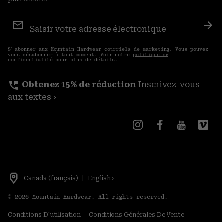
Inscription
aux
S′a
courriels
S′ abonner aux Mountain Hardwear courriels de marketing. Vous pouvez
vous désabonner à tout moment. Voir notre
politique de
confidentialité
pour plus de détails.
perm_phone_msg
Obtenez 15% de réduction
Inscrivez-vous
aux textes ›
Canada (français)
|
English ›
©
2026
Mountain Hardwear. All rights reserved.
Conditions D'utilisation
Conditions Générales De Vente