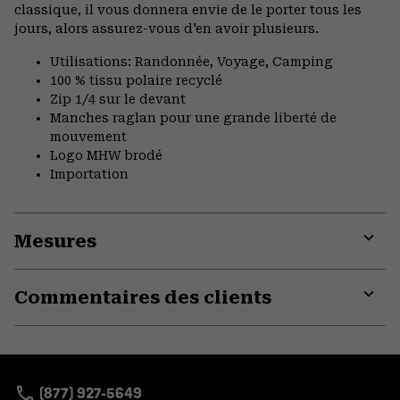
classique, il vous donnera envie de le porter tous les
jours, alors assurez-vous d'en avoir plusieurs.
Utilisations: Randonnée, Voyage, Camping
100 % tissu polaire recyclé
Zip 1/4 sur le devant
Manches raglan pour une grande liberté de
mouvement
Logo MHW brodé
Importation
Mesures
Expa
or
Commentaires des clients
colla
secti
Expa
or
colla
secti
(877) 927-5649