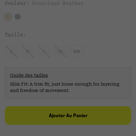
Couleur:
Grassland Heather
Taille:
S
M
L
XL
XXL
Guide des tailles
Slim Fit: A trim fit, just loose enough for layering
and freedom of movement.
Ajouter Au Panier