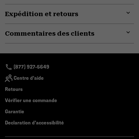
or
Expédition et retours
colla
secti
Expa
or
Commentaires des clients
colla
secti
Expa
or
colla
secti
(877) 927-5649
Centre d'aide
Retours
Vérifier une commande
Garantie
Declaration d'accessibilité