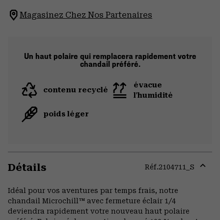
Magasinez Chez Nos Partenaires
Un haut polaire qui remplacera rapidement votre
chandail préféré.
évacue
contenu recyclé
l'humidité
poids léger
Détails
Réf.
2104711_S
Expa
or
Idéal pour vos aventures par temps frais, notre
colla
chandail Microchill™ avec fermeture éclair 1/4
secti
deviendra rapidement votre nouveau haut polaire