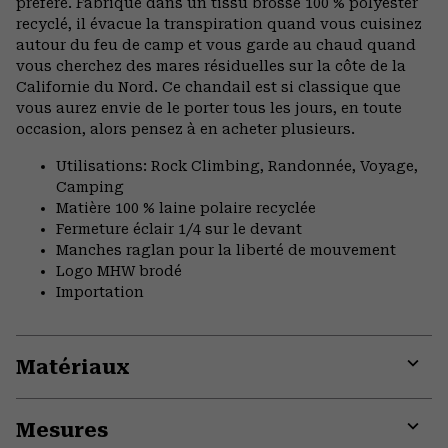
préféré. Fabriqué dans un tissu brossé 100 % polyester
recyclé, il évacue la transpiration quand vous cuisinez
autour du feu de camp et vous garde au chaud quand
vous cherchez des mares résiduelles sur la côte de la
Californie du Nord. Ce chandail est si classique que
vous aurez envie de le porter tous les jours, en toute
occasion, alors pensez à en acheter plusieurs.
Utilisations: Rock Climbing, Randonnée, Voyage,
Camping
Matière 100 % laine polaire recyclée
Fermeture éclair 1/4 sur le devant
Manches raglan pour la liberté de mouvement
Logo MHW brodé
Importation
Matériaux
Expa
or
Mesures
colla
secti
Expa