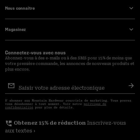
Nous connaitre
Magasinez
Connectez-vous avec nous
Abonnez-vous à des e-mails ou à des SMS pour 15% de moins que
votre première commande, les annonces de nouveaux produits et
plus encore.
Inscription
aux
S′a
courriels
S′ abonner aux Mountain Hardwear courriels de marketing. Vous pouvez
vous désabonner à tout moment. Voir notre
politique de
confidentialité
pour plus de détails.
perm_phone_msg
Obtenez 15% de réduction
Inscrivez-vous
aux textes ›