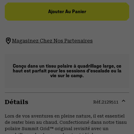
Ajouter Au Panier
Magasinez Chez Nos Partenaires
Conçu dans un tissu polaire à quadrillage large, ce
haut est parfait pour les sessions d’escalade ou la
vie sur le camp.
Détails
Réf.
2129511
Expa
or
Lors de vos aventures en pleine nature, il est essentiel
colla
de rester bien au chaud. Confectionné dans notre tissu
secti
polaire Summit Grid™ original revisité avec un