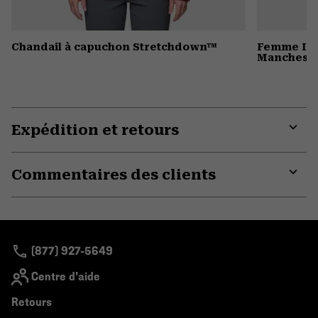
Chandail à capuchon Stretchdown™
Femme In 
Manches l
Expédition et retours
Expa
or
Commentaires des clients
colla
secti
Expa
or
colla
secti
(877) 927-5649
Centre d'aide
Retours