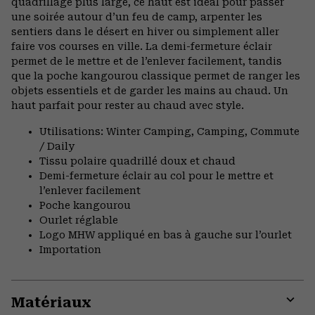
quadrillage plus large, ce haut est idéal pour passer
une soirée autour d’un feu de camp, arpenter les
sentiers dans le désert en hiver ou simplement aller
faire vos courses en ville. La demi-fermeture éclair
permet de le mettre et de l’enlever facilement, tandis
que la poche kangourou classique permet de ranger les
objets essentiels et de garder les mains au chaud. Un
haut parfait pour rester au chaud avec style.
Utilisations: Winter Camping, Camping, Commute
/ Daily
Tissu polaire quadrillé doux et chaud
Demi-fermeture éclair au col pour le mettre et
l’enlever facilement
Poche kangourou
Ourlet réglable
Logo MHW appliqué en bas à gauche sur l’ourlet
Importation
Matériaux
Expa