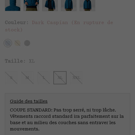
Couleur:
Dark Caspian (En rupture de
stock)
Taille:
XL
S
M
L
XL
XXL
Guide des tailles
COUPE STANDARD: Pas trop serré, ni trop lâche.
Vêtements raccord standard ira parfaitement sur la
base et au milieu des couches sans entraver les
mouvements.