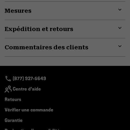
or
Mesures
colla
secti
Expa
or
Expédition et retours
colla
secti
Expa
or
Commentaires des clients
colla
secti
Expa
or
colla
secti
(877) 927-5649
Centre d'aide
Retours
Vérifier une commande
Garantie