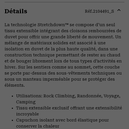
Détails
Réf.
2104491_S
Expa
or
La technologie Stretchdown™ se compose d’un seul
colla
tissu extensible intégrant des cloisons rembourrées de
secti
duvet pour offrir une grande liberté de mouvement. Un
mélange de matériaux solides est associé à une
isolation en duvet de la plus haute qualité, dans une
construction technique permettant de rester au chaud
et de bouger librement lors de tous types d’activités en
hiver. Sur les sentiers comme au sommet, cette couche
se porte par-dessus des sous-vêtements techniques ou
sous un manteau imperméable pour se protéger des
éléments.
Utilisations: Rock Climbing, Randonnée, Voyage,
Camping
Tissu extensible exclusif offrant une extensibilité
incroyable
Capuchon isolant avec bord élastique pour
conserver la chaleur