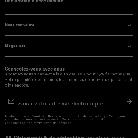
Declaration d'accessibilité
Nous connaitre
Magasinez
Connectez-vous avec nous
Abonnez-vous à des e-mails ou à des SMS pour 15% de moins que
votre première commande, les annonces de nouveaux produits et
plus encore.
Inscription
aux
S′a
courriels
S′ abonner aux Mountain Hardwear courriels de marketing. Vous pouvez
vous désabonner à tout moment. Voir notre
politique de
confidentialité
pour plus de détails.