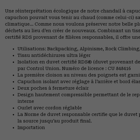
Une réinterprétation écologique de notre chandail à capuc
capuchon pouvait vous tenir au chaud (comme celui-ci) sa
climatique… Comme nous voulons préserver notre belle pla
déchets au lieu d’en créer de nouveaux. Combinant un tiss
certifié RDS provenant de filières responsables, il offre un
Utilisations: Backpacking, Alpinisme, Rock Climbi
Tissu antidéchirures ultra léger
Isolation en duvet certifié RDS® (duvet provenant de 
par Control Union. Numéro de licence : CU 848416
La première cloison au niveau des poignets est garnie
Capuchon isolant avec réglage à l’arrière et bord éla
Deux poches à fermeture éclair
Design hautement compressible permettant de le re
interne
Ourlet avec cordon réglable
La Norme de duvet responsable certifie que le duvet p
la source jusqu’au produit final.
Importation