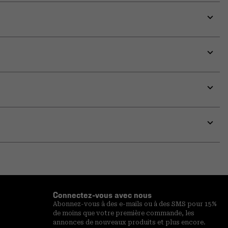
Expa
or
colla
secti
Expa
or
colla
secti
Expa
or
colla
secti
Expa
or
colla
secti
Connectez-vous avec nous
Abonnez-vous à des e-mails ou à des SMS pour 15%
de moins que votre première commande, les
annonces de nouveaux produits et plus encore.