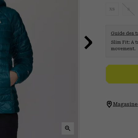
XS
S
Guide des ta
Slim Fit: A 
movement.
Magasinez