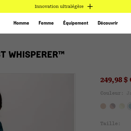
Innovation ultralégère
Homme
Femme
Équipement
Découvrir
ST WHISPERER™
Sale pri
249,98 
Ven
Couleur:
J
VED
Taille: