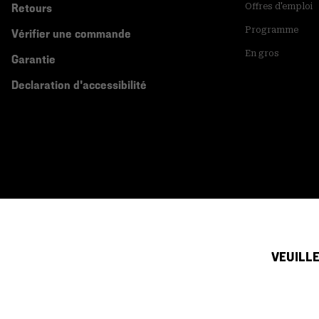
Retours
Offres d'emploi
Programme
Vérifier une commande
En gros
Garantie
Declaration d'accessibilité
VEUILLE
Canada (français)
|
English ›
©
2026
Mountain Hardwear. All rights reserved.
Conditions D'utilisation
Conditions Générales De Vente
Politique