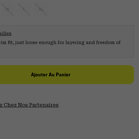
M
L
XL
illes
trim fit, just loose enough for layering and freedom of
Ajouter Au Panier
 Chez Nos Partenaires