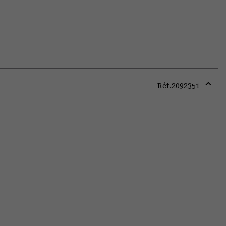
Réf.
2092351
Expa
or
colla
secti