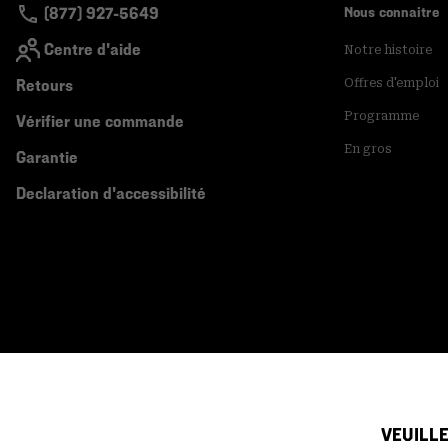
(877) 927-5649
Nous connaitre
Centre d'aide
Notre histoire
Retours
Offres d'emploi
Programme
Vérifier une commande
En gros
Garantie
Declaration d'accessibilité
VEUILLE
Canada (français)
|
English ›