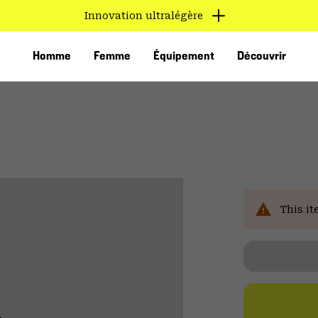
Innovation ultralégère
Homme
Femme
Équipement
Découvrir
This it
VED