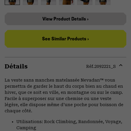
View Product Details ›
See Similar Products ›
Détails
Réf.
2092221_S
Expa
or
La veste sans manches matelassée Nevadan™ vous
colla
permettra de garder le haut du corps bien au chaud en
secti
hiver, que ce soit en ville, en montagne ou sur le camp.
Facile à superposer sur une chemise ou une veste
légère, elle dispose même d’une poche pour boisson de
chaque côté.
Utilisations: Rock Climbing, Randonnée, Voyage,
Camping