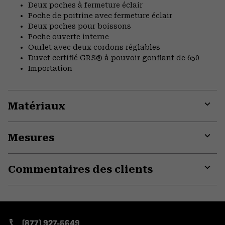
Deux poches à fermeture éclair
Poche de poitrine avec fermeture éclair
Deux poches pour boissons
Poche ouverte interne
Ourlet avec deux cordons réglables
Duvet certifié GRS® à pouvoir gonflant de 650
Importation
Matériaux
Expa
or
Mesures
colla
secti
Expa
or
Commentaires des clients
colla
secti
Expa
or
colla
secti
(877) 927-5649