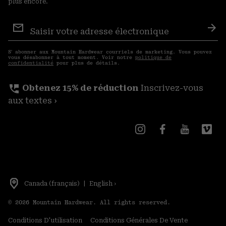
plus encore.
Inscription
aux
S′a
courriels
S′ abonner aux Mountain Hardwear courriels de marketing. Vous pouvez
vous désabonner à tout moment. Voir notre
politique de
confidentialité
pour plus de détails.
perm_phone_msg
Obtenez 15% de réduction
Inscrivez-vous
aux textes ›
Canada (français)
|
English ›
©
2026
Mountain Hardwear. All rights reserved.
Conditions D'utilisation
Conditions Générales De Vente