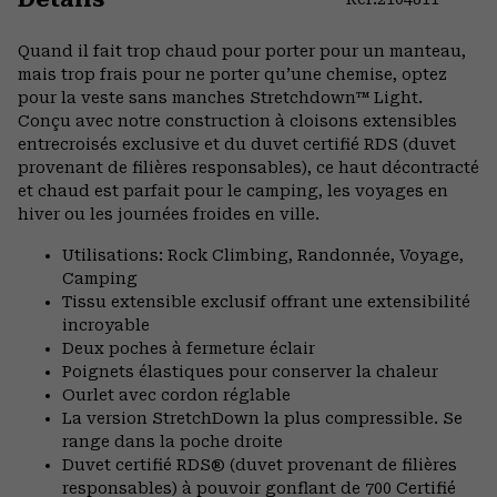
Expa
or
Quand il fait trop chaud pour porter pour un manteau,
colla
mais trop frais pour ne porter qu’une chemise, optez
secti
pour la veste sans manches Stretchdown™ Light.
Conçu avec notre construction à cloisons extensibles
entrecroisés exclusive et du duvet certifié RDS (duvet
provenant de filières responsables), ce haut décontracté
et chaud est parfait pour le camping, les voyages en
hiver ou les journées froides en ville.
Utilisations: Rock Climbing, Randonnée, Voyage,
Camping
Tissu extensible exclusif offrant une extensibilité
incroyable
Deux poches à fermeture éclair
Poignets élastiques pour conserver la chaleur
Ourlet avec cordon réglable
La version StretchDown la plus compressible. Se
range dans la poche droite
Duvet certifié RDS® (duvet provenant de filières
responsables) à pouvoir gonflant de 700 Certifié