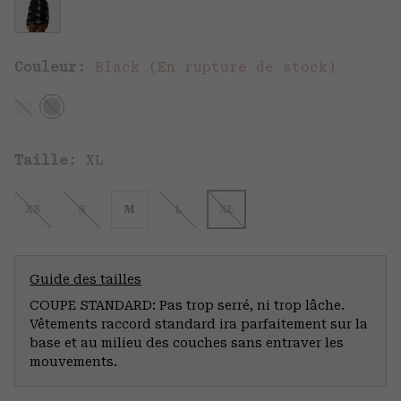
Couleur:
Black (En rupture de stock)
Taille:
XL
XS
S
M
L
XL
Guide des tailles
COUPE STANDARD: Pas trop serré, ni trop lâche.
Vêtements raccord standard ira parfaitement sur la
base et au milieu des couches sans entraver les
mouvements.