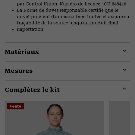
par Control Union. Numéro de licence : CU 848416
La Norme de duvet responsable certifie que le
duvet provient d’animaux bien traités et assure sa
traçabilité de la source jusqu’au produit final.
Importation
Matériaux
Expa
or
Mesures
colla
secti
Expa
or
Complétez le kit
colla
secti
Expa
or
Vente
colla
secti