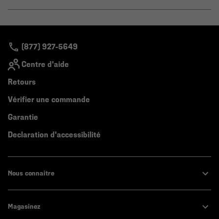
secti
Expa
or
colla
secti
(877) 927-5649
Centre d'aide
Retours
Vérifier une commande
Garantie
Declaration d'accessibilité
Nous connaitre
Magasinez