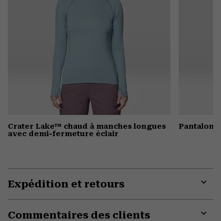
Crater Lake™ chaud à manches longues
Pantalon 
avec demi-fermeture éclair
Expédition et retours
Expa
or
Commentaires des clients
colla