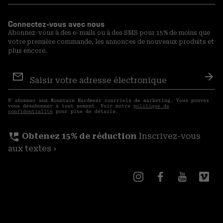
Connectez-vous avec nous
Abonnez-vous à des e-mails ou à des SMS pour 15% de moins que
votre première commande, les annonces de nouveaux produits et
plus encore.
Inscription
aux
S′a
courriels
S′ abonner aux Mountain Hardwear courriels de marketing. Vous pouvez
vous désabonner à tout moment. Voir notre
politique de
confidentialité
pour plus de détails.
perm_phone_msg
Obtenez 15% de réduction
Inscrivez-vous
aux textes ›