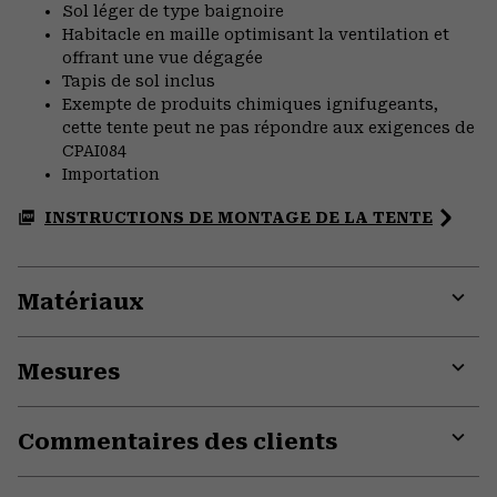
Sol léger de type baignoire
Habitacle en maille optimisant la ventilation et
offrant une vue dégagée
Tapis de sol inclus
Exempte de produits chimiques ignifugeants,
cette tente peut ne pas répondre aux exigences de
CPAI084
Importation
INSTRUCTIONS DE MONTAGE DE LA TENTE
Matériaux
Expa
or
Mesures
colla
secti
Expa
or
Commentaires des clients
colla
secti
Expa
or