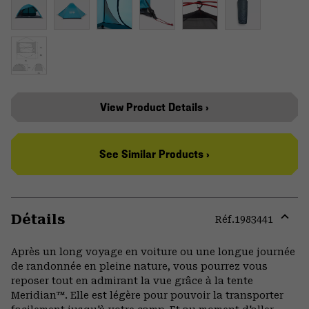
View Product Details ›
See Similar Products ›
Détails
Réf.
1983441
Expa
or
Après un long voyage en voiture ou une longue journée
colla
de randonnée en pleine nature, vous pourrez vous
secti
reposer tout en admirant la vue grâce à la tente
Meridian™. Elle est légère pour pouvoir la transporter