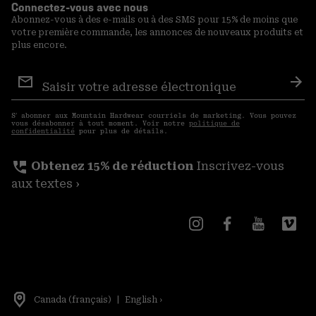
Connectez-vous avec nous
Abonnez-vous à des e-mails ou à des SMS pour 15% de moins que
votre première commande, les annonces de nouveaux produits et
plus encore.
Inscription
aux
S′a
courriels
S′ abonner aux Mountain Hardwear courriels de marketing. Vous pouvez
vous désabonner à tout moment. Voir notre
politique de
confidentialité
pour plus de détails.
perm_phone_msg
Obtenez 15% de réduction
Inscrivez-vous
aux textes ›
Canada (français)
|
English ›