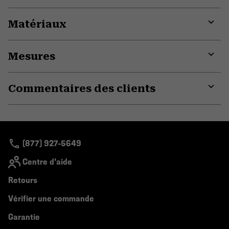
Matériaux
Expa
or
Mesures
colla
secti
Expa
or
Commentaires des clients
colla
secti
Expa
or
colla
secti
(877) 927-5649
Centre d'aide
Retours
Vérifier une commande
Garantie