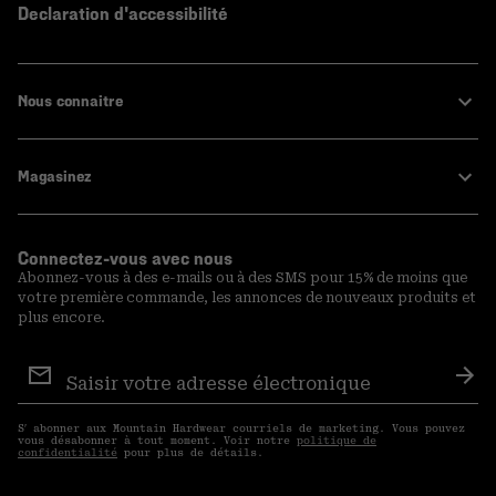
Declaration d'accessibilité
Nous connaitre
Magasinez
Connectez-vous avec nous
Abonnez-vous à des e-mails ou à des SMS pour 15% de moins que
votre première commande, les annonces de nouveaux produits et
plus encore.
Inscription
aux
S′a
courriels
S′ abonner aux Mountain Hardwear courriels de marketing. Vous pouvez
vous désabonner à tout moment. Voir notre
politique de
confidentialité
pour plus de détails.