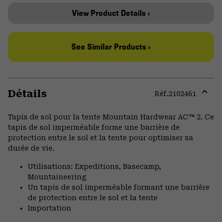
View Product Details ›
See Similar Products ›
Détails
Réf.
2102461
Expa
or
Tapis de sol pour la tente Mountain Hardwear AC™ 2. Ce
colla
tapis de sol imperméable forme une barrière de
secti
protection entre le sol et la tente pour optimiser sa
durée de vie.
Utilisations: Expeditions, Basecamp,
Mountaineering
Un tapis de sol imperméable formant une barrière
de protection entre le sol et la tente
Importation