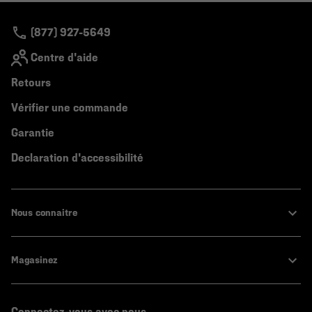
secti
(877) 927-5649
Centre d'aide
Retours
Vérifier une commande
Garantie
Declaration d'accessibilité
Nous connaitre
Magasinez
Connectez-vous avec nous