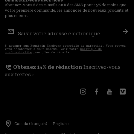
Abonnez-vous à des e-mails ou à des SMS pour 15% de moins que
votre première commande, les annonces de nouveaux produits et
plus encore.
Inscription
aux
S′a
courriels
S′ abonner aux Mountain Hardwear courriels de marketing. Vous pouvez
vous désabonner à tout moment. Voir notre
politique de
confidentialité
pour plus de détails.
perm_phone_msg
Obtenez 15% de réduction
Inscrivez-vous
aux textes ›
Canada (français)
|
English ›