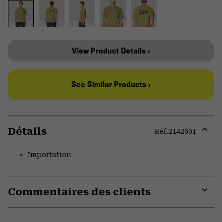
View Product Details ›
See Similar Products ›
Détails
Réf.
2142601
Expa
or
Importation
colla
secti
Commentaires des clients
Expa
or
colla