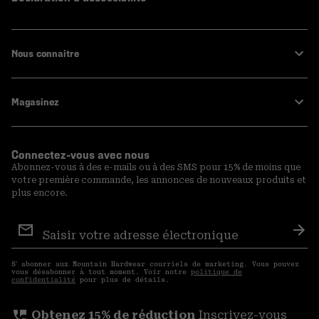
Nous connaitre
Magasinez
Connectez-vous avec nous
Abonnez-vous à des e-mails ou à des SMS pour 15% de moins que
votre première commande, les annonces de nouveaux produits et
plus encore.
Inscription
aux
S′a
courriels
S′ abonner aux Mountain Hardwear courriels de marketing. Vous pouvez
vous désabonner à tout moment. Voir notre
politique de
confidentialité
pour plus de détails.
perm_phone_msg
Obtenez 15% de réduction
Inscrivez-vous