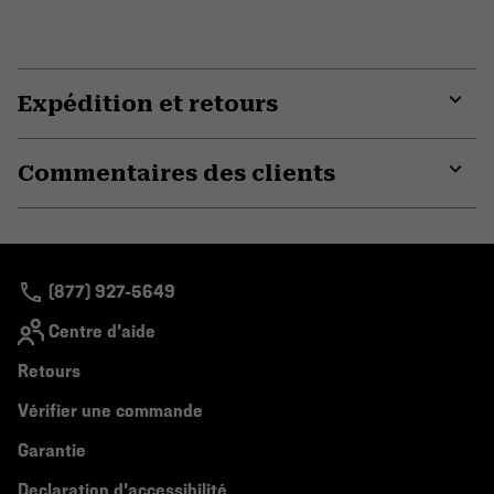
Expédition et retours
Expa
or
Commentaires des clients
colla
secti
Expa
or
colla
secti
(877) 927-5649
Centre d'aide
Retours
Vérifier une commande
Garantie
Declaration d'accessibilité