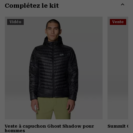
Complétez le kit
colla
secti
Expa
or
Vidéo
Vente
colla
secti
Veste à capuchon Ghost Shadow pour
Summit Gr
hommes