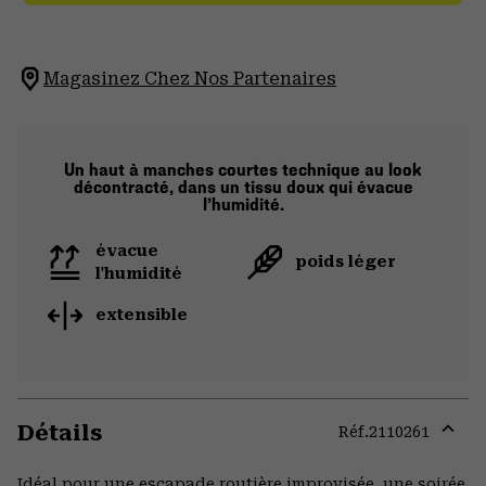
Magasinez Chez Nos Partenaires
Un haut à manches courtes technique au look
décontracté, dans un tissu doux qui évacue
l’humidité.
évacue
poids léger
l'humidité
extensible
Détails
Réf.
2110261
Expa
or
Idéal pour une escapade routière improvisée, une soirée