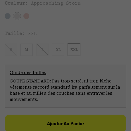
Couleur:
Approaching Storm
Taille:
XXL
S
M
L
XL
XXL
Guide des tailles
COUPE STANDARD: Pas trop serré, ni trop lâche.
Vêtements raccord standard ira parfaitement sur la
base et au milieu des couches sans entraver les
mouvements.
Ajouter Au Panier