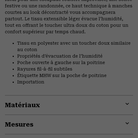
colla
festive ou une randonnée, ce haut technique à manches
secti
courtes au look décontracté vous accompagnera
partout. Le tissu extensible léger évacue l’humidité,
tout en offrant le toucher ultra doux du coton pour un
confort supérieur par temps chaud.
Tissu en polyester avec un toucher doux similaire
au coton
Propriétés d’évacuation de l’humidité
Poche ouverte à gauche sur la poitrine
Rayures fil-à-fil subtiles
Étiquette MHW sur la poche de poitrine
Importation
Matériaux
Expa
or
Mesures
colla
secti
Expa
or