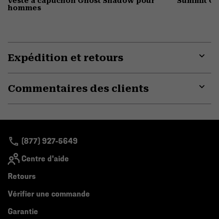
Veste à capuchon Ghost Shadow pour
Summit Gr
hommes
Expédition et retours
Expa
or
Commentaires des clients
colla
secti
Expa
or
colla
secti
(877) 927-5649
Centre d'aide
Retours
Vérifier une commande
Garantie