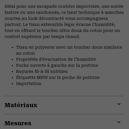
or
Idéal pour une escapade routière improvisée, une soirée
colla
festive ou une randonnée, ce haut technique à manches
secti
courtes au look décontracté vous accompagnera
partout. Le tissu extensible léger évacue l’humidité,
tout en offrant le toucher ultra doux du coton pour un
confort supérieur par temps chaud.
Tissu en polyester avec un toucher doux similaire
au coton
Propriétés d’évacuation de l’humidité
Poche ouverte à gauche sur la poitrine
Rayures fil-à-fil subtiles
Étiquette MHW sur la poche de poitrine
Importation
Matériaux
Expa
or
Mesures
colla
secti
Expa