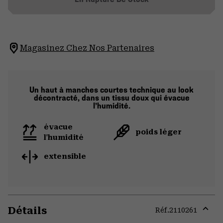
Magasinez Chez Nos Partenaires
Un haut à manches courtes technique au look
décontracté, dans un tissu doux qui évacue
l’humidité.
évacue
poids léger
l'humidité
extensible
Détails
Réf.
2110261
Expa