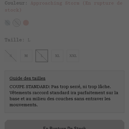
Couleur:
Approaching Storm (En rupture de
stock)
Taille:
L
S
M
L
XL
XXL
Guide des tailles
COUPE STANDARD: Pas trop serré, ni trop lâche.
Vêtements raccord standard ira parfaitement sur la
base et au milieu des couches sans entraver les
mouvements.
En Rupture De Stock