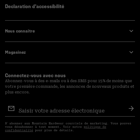
Declaration d'accessibilité
Nous connaitre
Magasinez
Connectez-vous avec nous
Abonnez-vous à des e-mails ou à des SMS pour 15% de moins que
votre première commande, les annonces de nouveaux produits et
plus encore.
Inscription
aux
S′a
courriels
S′ abonner aux Mountain Hardwear courriels de marketing. Vous pouvez
vous désabonner à tout moment. Voir notre
politique de
confidentialité
pour plus de détails.