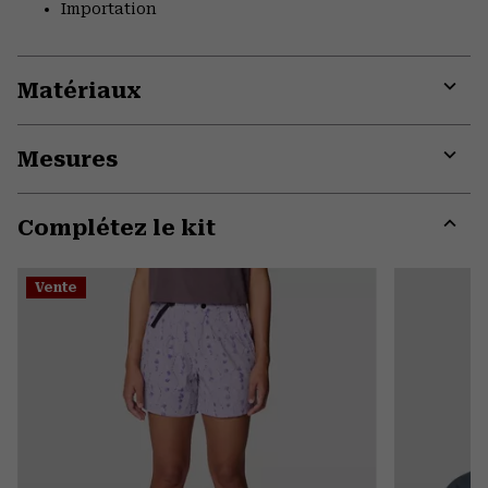
Importation
Matériaux
Expa
or
Mesures
colla
secti
Expa
or
Complétez le kit
colla
secti
Expa
or
Vente
colla
secti