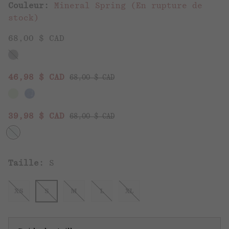
Couleur:
Mineral Spring (En rupture de
stock)
68,00 $ CAD
Regular price:
Sale price:
46,98 $ CAD
68,00 $ CAD
Regular price:
Sale price:
39,98 $ CAD
68,00 $ CAD
Taille:
S
XS
S
M
L
XL