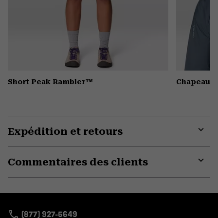
Short Peak Rambler™
Chapeau S
Expédition et retours
Expa
or
Commentaires des clients
colla
secti
Expa
or
colla
secti
(877) 927-5649