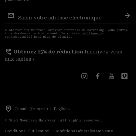
Inscription
aux
S′a
courriels
S′ abonner aux Mountain Hardwear courriels de marketing. Vous pouvez
vous désabonner à tout moment. Voir notre
politique de
confidentialité
pour plus de détails.
perm_phone_msg
Obtenez 15% de réduction
Inscrivez-vous
aux textes ›
Canada (français)
|
English ›
©
2026
Mountain Hardwear. All rights reserved.
Conditions D'utilisation
Conditions Générales De Vente