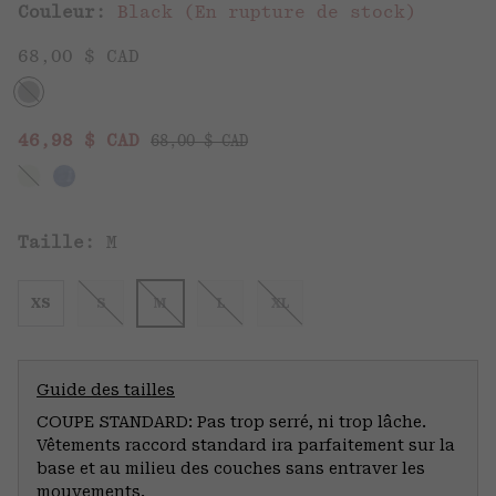
Couleur:
Black (En rupture de stock)
68,00 $ CAD
Regular price:
Sale price:
46,98 $ CAD
68,00 $ CAD
Taille:
M
XS
S
M
L
XL
Guide des tailles
COUPE STANDARD: Pas trop serré, ni trop lâche.
Vêtements raccord standard ira parfaitement sur la
base et au milieu des couches sans entraver les
mouvements.