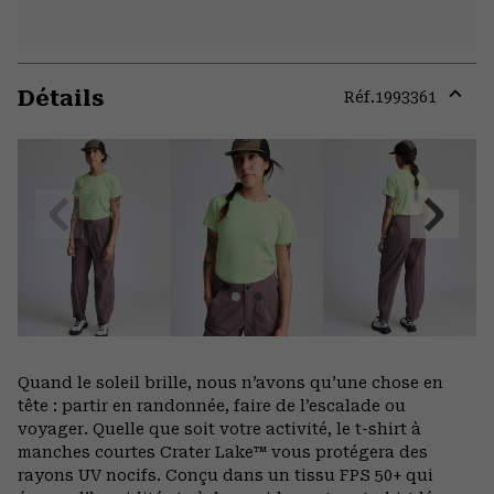
Détails
Réf.
1993361
Expa
or
colla
secti
Previous
Next
Slide
Slide
Quand le soleil brille, nous n’avons qu’une chose en
tête : partir en randonnée, faire de l’escalade ou
voyager. Quelle que soit votre activité, le t-shirt à
manches courtes Crater Lake™ vous protégera des
rayons UV nocifs. Conçu dans un tissu FPS 50+ qui