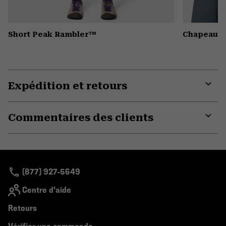
Short Peak Rambler™
Chapeau S
Expédition et retours
Expa
or
Commentaires des clients
colla
secti
Expa
or
colla
secti
(877) 927-5649
Centre d'aide
Retours