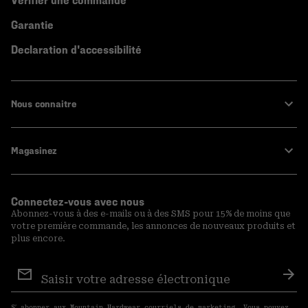
Vérifier une commande
Garantie
Declaration d'accessibilité
Nous connaitre
Magasinez
Connectez-vous avec nous
Abonnez-vous à des e-mails ou à des SMS pour 15% de moins que
votre première commande, les annonces de nouveaux produits et
plus encore.
Inscription
aux
S′a
courriels
S′ abonner aux Mountain Hardwear courriels de marketing. Vous pouvez