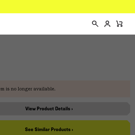
Connexion
Mini
Recherche
Cart
te
em is no longer available.
View Product Details ›
See Similar Products ›