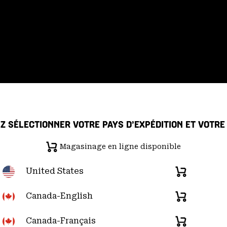
Z SÉLECTIONNER VOTRE PAYS D’EXPÉDITION ET VOTR
Magasinage en ligne disponible
 de confidentialité
Déclaration sur la transparence de la chaîne d'ap
United States
Magasinage
en
re du Pacifique); (877) 927-5649 |
Chat
d
u lundi au vendredi:
de 6h00 à 16h00 (heure
ligne
Canada-English
Magasinage
disponible
en
ligne
Canada-Français
Magasinage