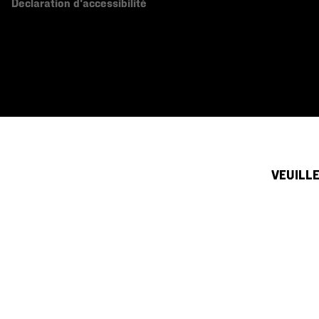
Declaration d'accessibilité
VEUILLE
Canada (français)
|
English ›
©
2026
Mountain Hardwear. All rights reserved.
Conditions D'utilisation
Conditions Générales De Vente
Politique
Service clientèle par téléphone du dimanche au samedi:
de 5h00 à 17h00 (heu
(833) 748-0221