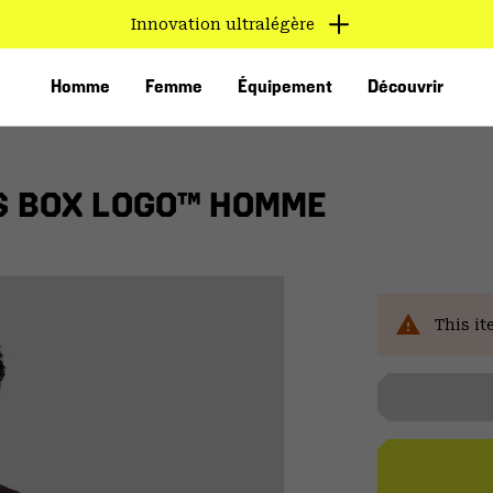
Innovation ultralégère
Homme
Femme
Équipement
Découvrir
S BOX LOGO™ HOMME
Ven
This it
VED