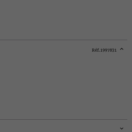
Réf.
1997831
Expa
or
colla
secti