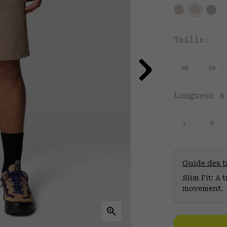
Taille:
28
30
Longueur à
7
9
Guide des ta
Slim Fit: A 
movement.