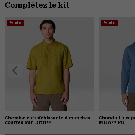
Complétez le kit
Vente
Vente
Précédent
Chemise rafraîchissante à manches
Chandail à ca
courtes Sun Drift™
MHW™ PO