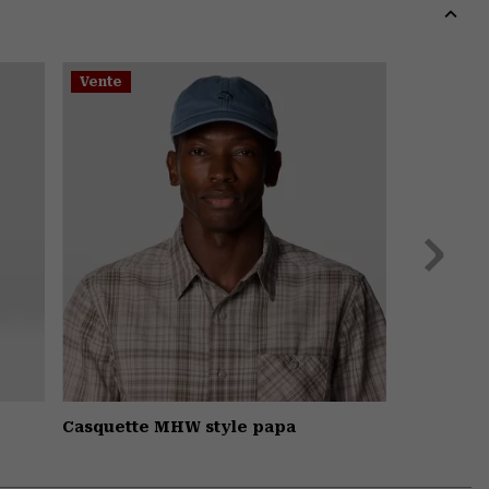
colla
secti
Expa
or
Vente
colla
secti
Suivant
Casquette MHW style papa