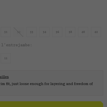
31
32
33
34
36
38
40
42
 l’entrejambe:
11
illes
trim fit, just loose enough for layering and freedom of