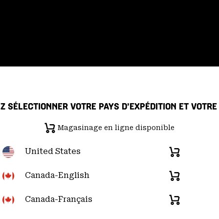
Z SÉLECTIONNER VOTRE PAYS D’EXPÉDITION ET VOTR
Magasinage en ligne disponible
 de confidentialité
Déclaration sur la transparence de la chaîne d'ap
United States
Magasinage
en
re du Pacifique); (877) 927-5649 |
Chat
d
u lundi au vendredi:
de 6h00 à 16h00 (heure
ligne
Canada-English
Magasinage
disponible
en
ligne
Canada-Français
Magasinage
disponible
en