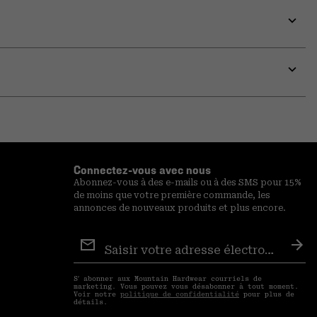
Expa
or
colla
secti
Expa
or
colla
secti
Connectez-vous avec nous
Abonnez-vous à des e-mails ou à des SMS pour 15%
de moins que votre première commande, les
annonces de nouveaux produits et plus encore.
Inscription
aux
S′a
courriels
S′ abonner aux Mountain Hardwear courriels de
marketing. Vous pouvez vous désabonner à tout moment.
Voir notre
politique de confidentialité
pour plus de
détails.