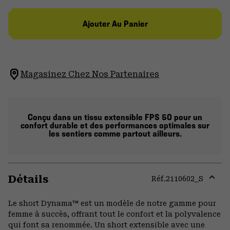
Ajouter Au Panier
Magasinez Chez Nos Partenaires
Conçu dans un tissu extensible FPS 50 pour un
confort durable et des performances optimales sur
les sentiers comme partout ailleurs.
Détails
Réf.
2110602_S
Expa
or
Le short Dynama™ est un modèle de notre gamme pour
colla
femme à succès, offrant tout le confort et la polyvalence
secti
qui font sa renommée. Un short extensible avec une