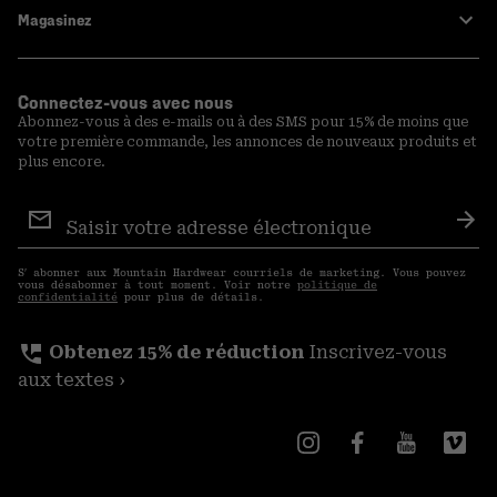
Magasinez
Connectez-vous avec nous
Abonnez-vous à des e-mails ou à des SMS pour 15% de moins que
votre première commande, les annonces de nouveaux produits et
plus encore.
Inscription
aux
S′a
courriels
S′ abonner aux Mountain Hardwear courriels de marketing. Vous pouvez
vous désabonner à tout moment. Voir notre
politique de
confidentialité
pour plus de détails.
perm_phone_msg
Obtenez 15% de réduction
Inscrivez-vous
aux textes ›