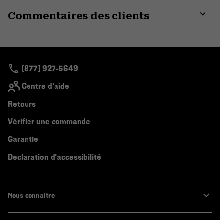
or
Commentaires des clients
colla
secti
Expa
or
colla
secti
(877) 927-5649
Centre d'aide
Retours
Vérifier une commande
Garantie
Declaration d'accessibilité
Nous connaitre