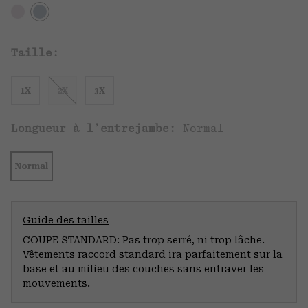
Taille:
1X
2X
3X
Longueur à l’entrejambe:
Normal
Normal
Guide des tailles
COUPE STANDARD: Pas trop serré, ni trop lâche.
Vêtements raccord standard ira parfaitement sur la
base et au milieu des couches sans entraver les
mouvements.