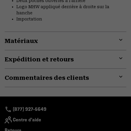
Deux poches ouvertes à l’arrière
Logo MHW appliqué derrière à droite sur la
hanche
Importation
Matériaux
Expa
or
Expédition et retours
colla
secti
Expa
or
Commentaires des clients
colla
secti
Expa
or
colla
secti
(877) 927-5649
Centre d'aide
Retours