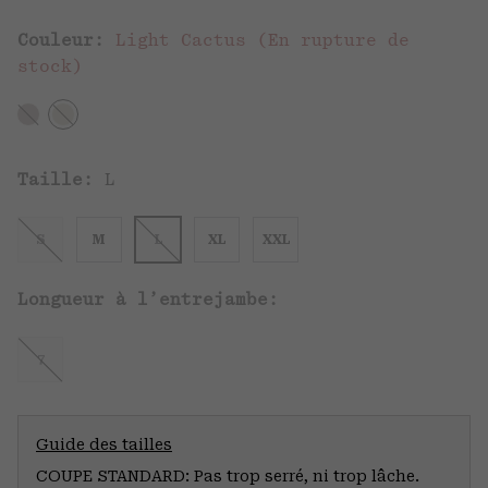
Couleur:
Light Cactus (En rupture de
stock)
Taille:
L
S
M
L
XL
XXL
Longueur à l’entrejambe:
7
Guide des tailles
COUPE STANDARD: Pas trop serré, ni trop lâche.