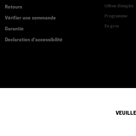
Retours
Offres d'emploi
Programme
Vérifier une commande
En gros
Garantie
Declaration d'accessibilité
VEUILLE
Canada (français)
|
English ›
©
2026
Mountain Hardwear. All rights reserved.
Conditions D'utilisation
Conditions Générales De Vente
Politique