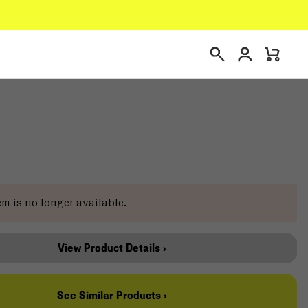
Connexion
Mini
Recherche
Cart
em is no longer available.
View Product Details ›
See Similar Products ›