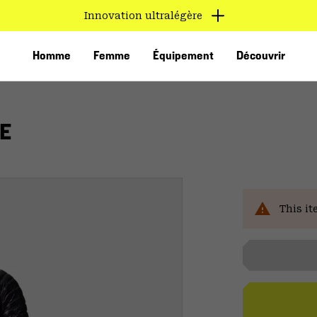
Innovation ultralégère
Homme
Femme
Équipement
Découvrir
E
This it
VED