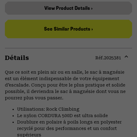
View Product Details ›
See Similar Products ›
Détails
Réf.
2025381
Expa
or
Que ce soit en plein air ou en salle, le sac à magnésie
colla
est un élément indispensable de votre équipement
secti
d'escalade. Conçu pour être le plus pratique et solide
possible, il deviendra le sac à magnésie dont vous ne
pourrez plus vous passer.
Utilisations: Rock Climbing
Le nylon CORDURA 500D est ultra solide
Doublure en polaire à poils longs en polyester
recyclé pour des performances et un confort
supérieurs