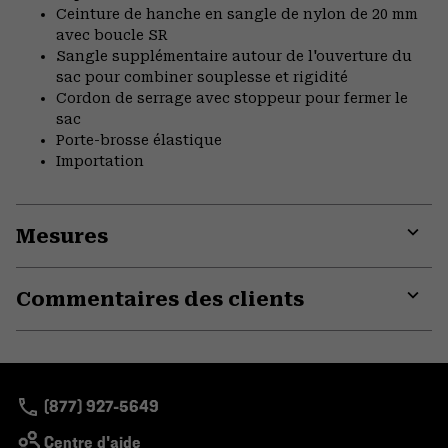
Ceinture de hanche en sangle de nylon de 20 mm
avec boucle SR
Sangle supplémentaire autour de l'ouverture du
sac pour combiner souplesse et rigidité
Cordon de serrage avec stoppeur pour fermer le
sac
Porte-brosse élastique
Importation
Mesures
Expa
or
Commentaires des clients
colla
secti
Expa
or
colla
secti
(877) 927-5649
Centre d'aide