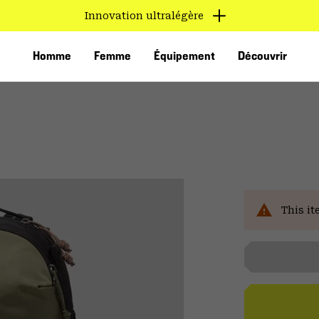
Innovation ultralégère
Homme
Femme
Équipement
Découvrir
Ven
This it
VED