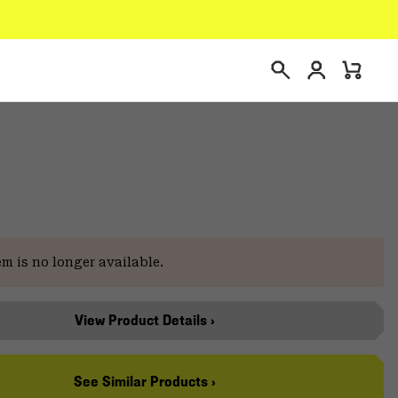
Connexion
Mini
Recherche
Cart
te
em is no longer available.
View Product Details ›
See Similar Products ›