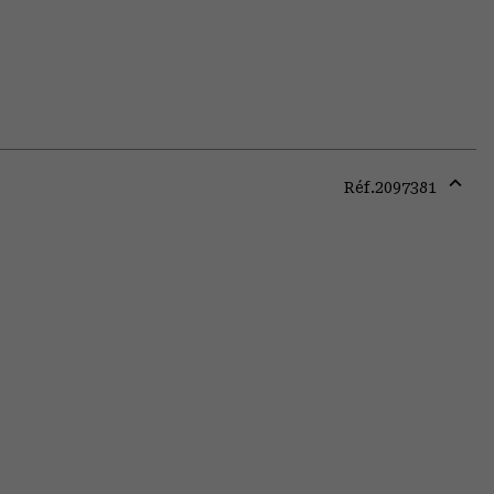
Réf.
2097381
Expa
or
colla
secti