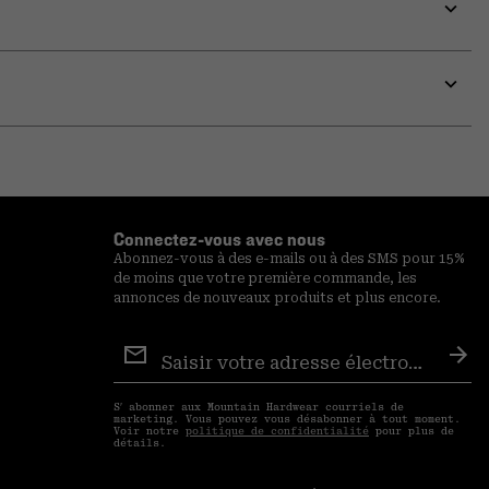
colla
secti
Expa
or
colla
secti
Expa
or
colla
secti
Connectez-vous avec nous
Abonnez-vous à des e-mails ou à des SMS pour 15%
de moins que votre première commande, les
annonces de nouveaux produits et plus encore.
Inscription
aux
S′a
courriels
S′ abonner aux Mountain Hardwear courriels de
marketing. Vous pouvez vous désabonner à tout moment.
Voir notre
politique de confidentialité
pour plus de
détails.