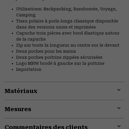
Utilisations: Backpacking, Randonnée, Voyage,
Camping
Tissu polaire à poils longs classique disponible
dans des versions unies et imprimées
Capuche trois pièces avec bord élastique autour
de la capuche
Zip sur toute la longueur au centre sur le devant
Deux poches pour les mains
Deux poches poitrine zippées sécurisées
Logo MHW brodé à gauche sur la poitrine
Importation
Matériaux
Expa
or
Mesures
colla
secti
Expa
or
Commentaires des clients
colla