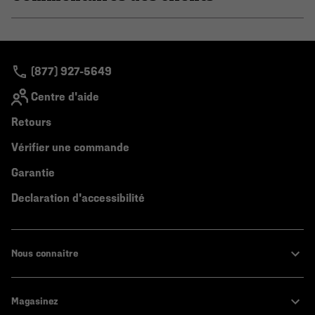
secti
Expa
or
colla
secti
(877) 927-5649
Centre d'aide
Retours
Vérifier une commande
Garantie
Declaration d'accessibilité
Nous connaitre
Magasinez