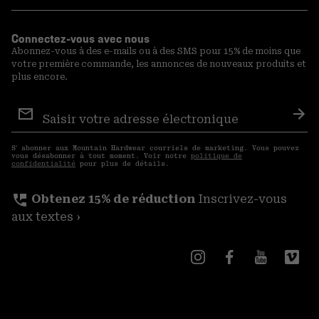
Connectez-vous avec nous
Abonnez-vous à des e-mails ou à des SMS pour 15% de moins que
votre première commande, les annonces de nouveaux produits et
plus encore.
Inscription
aux
S′a
courriels
S′ abonner aux Mountain Hardwear courriels de marketing. Vous pouvez
vous désabonner à tout moment. Voir notre
politique de
confidentialité
pour plus de détails.
perm_phone_msg
Obtenez 15% de réduction
Inscrivez-vous
aux textes ›