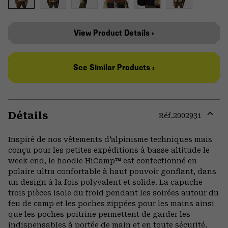
View Product Details ›
See Similar Products ›
Détails
Réf.
2002931
Expa
or
Inspiré de nos vêtements d'alpinisme techniques mais
colla
conçu pour les petites expéditions à basse altitude le
secti
week-end, le hoodie HiCamp™ est confectionné en
polaire ultra confortable à haut pouvoir gonflant, dans
un design à la fois polyvalent et solide. La capuche
trois pièces isole du froid pendant les soirées autour du
feu de camp et les poches zippées pour les mains ainsi
que les poches poitrine permettent de garder les
indispensables à portée de main et en toute sécurité.