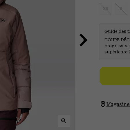
XS
S
Guide des ta
COUPE DÉCO
progressive
supérieure 
Magasinez