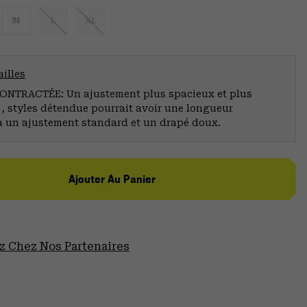
M
L
XL
illes
NTRACTÉE: Un ajustement plus spacieux et plus
 , styles détendue pourrait avoir une longueur
à un ajustement standard et un drapé doux.
Ajouter Au Panier
 Chez Nos Partenaires