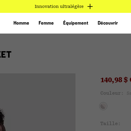
Innovation ultralégère
Homme
Femme
Équipement
Découvrir
KET
Sale pri
140,98 
Ven
Couleur:
S
VED
Taille: