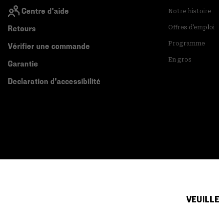
Centre d'aide
Notre histoire
Retours
Offres d'emploi
Programme
Vérifier une commande
En gros
Garantie
Declaration d'accessibilité
VEUILLE
Canada (français)
|
English ›
©
2026
Mountain Hardwear. All rights reserved.