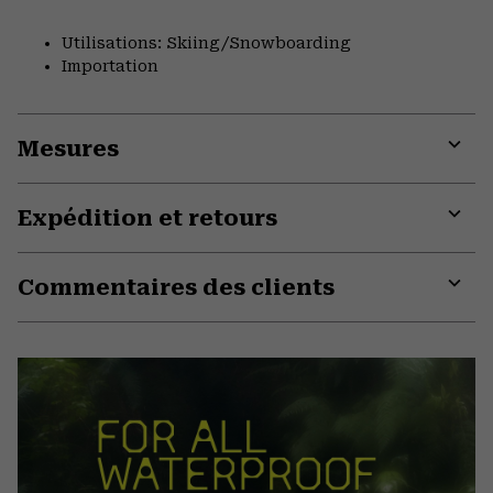
Expa
or
Utilisations: Skiing/Snowboarding
colla
Importation
secti
Mesures
Expa
or
Expédition et retours
colla
secti
Expa
or
Commentaires des clients
colla
secti
Expa
or
colla
secti