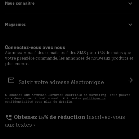
Nous connaitre
Magasinez
Connectez-vous avec nous
Abonnez-vous à des e-mails ou à des SMS pour 15% de moins que
votre première commande, les annonces de nouveaux produits et
plus encore.
Inscription
aux
S′a
courriels
S′ abonner aux Mountain Hardwear courriels de marketing. Vous pouvez
vous désabonner à tout moment. Voir notre
politique de
confidentialité
pour plus de détails.
perm_phone_msg
Obtenez 15% de réduction
Inscrivez-vous
aux textes ›