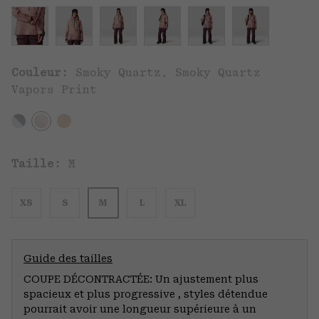
Couleur:
Smoky Quartz, Smoky Quartz
Vapors Print
Taille:
M
XS
S
M
L
XL
Guide des tailles
COUPE DÉCONTRACTÉE: Un ajustement plus
spacieux et plus progressive , styles détendue
pourrait avoir une longueur supérieure à un