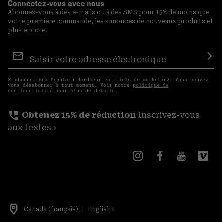
Connectez-vous avec nous
Abonnez-vous à des e-mails ou à des SMS pour 15% de moins que
votre première commande, les annonces de nouveaux produits et
plus encore.
Inscription
aux
S′a
courriels
S′ abonner aux Mountain Hardwear courriels de marketing. Vous pouvez
vous désabonner à tout moment. Voir notre
politique de
confidentialité
pour plus de détails.
perm_phone_msg
Obtenez 15% de réduction
Inscrivez-vous
aux textes ›
Canada (français)
|
English ›