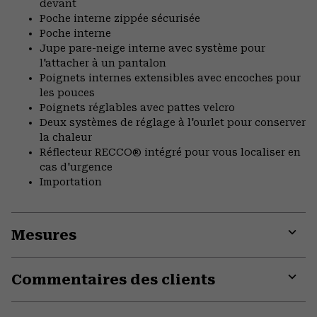
devant
Poche interne zippée sécurisée
Poche interne
Jupe pare-neige interne avec système pour
l'attacher à un pantalon
Poignets internes extensibles avec encoches pour
les pouces
Poignets réglables avec pattes velcro
Deux systèmes de réglage à l'ourlet pour conserver
la chaleur
Réflecteur RECCO® intégré pour vous localiser en
cas d'urgence
Importation
Mesures
Expa
or
Commentaires des clients
colla
secti
Expa
or