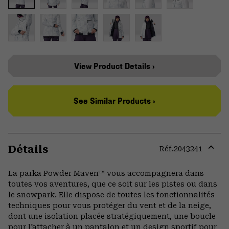
View Product Details ›
See Similar Products ›
Détails
Réf.
2043241
Expa
or
La parka Powder Maven™ vous accompagnera dans
colla
toutes vos aventures, que ce soit sur les pistes ou dans
secti
le snowpark. Elle dispose de toutes les fonctionnalités
techniques pour vous protéger du vent et de la neige,
dont une isolation placée stratégiquement, une boucle
pour l'attacher à un pantalon et un design sportif pour