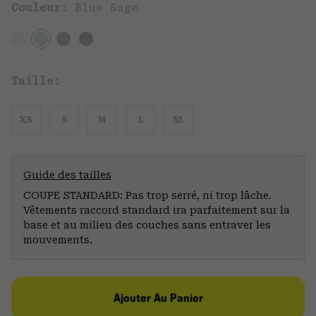
Couleur:
Blue Sage
Taille:
XS
S
M
L
XL
Guide des tailles
COUPE STANDARD: Pas trop serré, ni trop lâche.
Vêtements raccord standard ira parfaitement sur la
base et au milieu des couches sans entraver les
mouvements.
Ajouter Au Panier