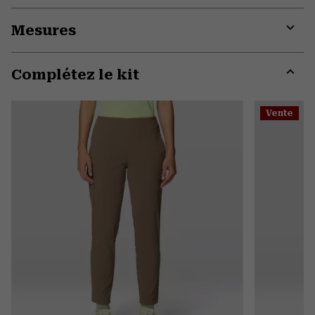
Mesures
Expa
or
Complétez le kit
colla
secti
Expa
or
Vente
colla
secti