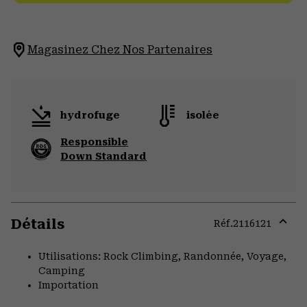
Magasinez Chez Nos Partenaires
hydrofuge
isolée
Responsible
Down Standard
Détails
Réf.
2116121
Expa
or
Utilisations: Rock Climbing, Randonnée, Voyage,
colla
Camping
secti
Importation