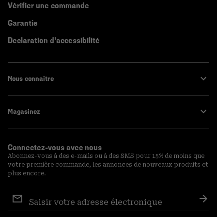
Vérifier une commande
Garantie
Declaration d'accessibilité
Nous connaitre
Magasinez
Connectez-vous avec nous
Abonnez-vous à des e-mails ou à des SMS pour 15% de moins que
votre première commande, les annonces de nouveaux produits et
plus encore.
Inscription
aux
S′a
courriels