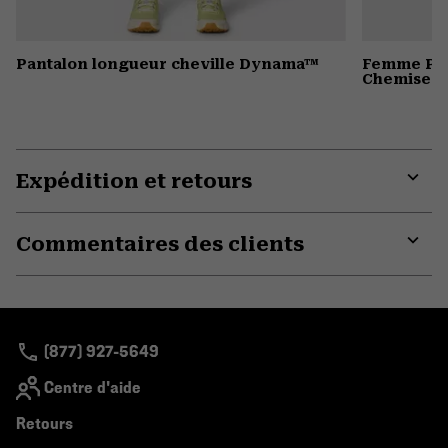
Pantalon longueur cheville Dynama™
Femme Plu
Chemise
Expédition et retours
Expa
or
Commentaires des clients
colla
secti
Expa
or
colla
secti
(877) 927-5649
Centre d'aide
Retours