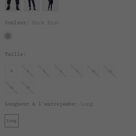
Couleur:
Dark Zinc
Taille:
0
2
4
6
8
10
12
14
16
Longueur à l’entrejambe:
Long
Long