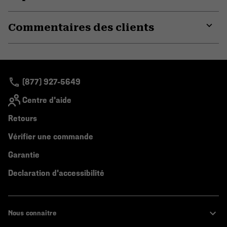
secti
Expa
or
Commentaires des clients
colla
secti
Expa
or
colla
secti
(877) 927-5649
Centre d'aide
Retours
Vérifier une commande
Garantie
Declaration d'accessibilité
Nous connaitre