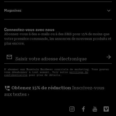
Magasinez
Connectez-vous avec nous
Abonnez-vous à des e-mails ou à des SMS pour 15% de moins que
votre première commande, les annonces de nouveaux produits et
plus encore.
Inscription
aux
S′a
courriels
S′ abonner aux Mountain Hardwear courriels de marketing. Vous pouvez
vous désabonner à tout moment. Voir notre
politique de
confidentialité
pour plus de détails.
perm_phone_msg
Obtenez 15% de réduction
Inscrivez-vous
aux textes ›