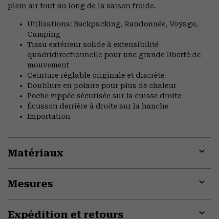
plein air tout au long de la saison froide.
Utilisations: Backpacking, Randonnée, Voyage,
Camping
Tissu extérieur solide à extensibilité
quadridirectionnelle pour une grande liberté de
mouvement
Ceinture réglable originale et discrète
Doublure en polaire pour plus de chaleur
Poche zippée sécurisée sur la cuisse droite
Écusson derrière à droite sur la hanche
Importation
Matériaux
Expa
or
Mesures
colla
secti
Expa
or
Expédition et retours
colla