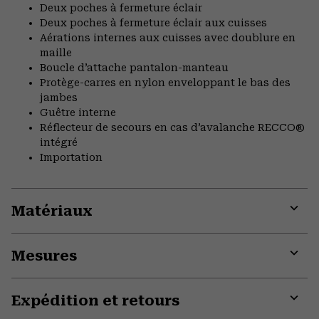
Deux poches à fermeture éclair
Deux poches à fermeture éclair aux cuisses
Aérations internes aux cuisses avec doublure en
maille
Boucle d’attache pantalon-manteau
Protège-carres en nylon enveloppant le bas des
jambes
Guêtre interne
Réflecteur de secours en cas d’avalanche RECCO®
intégré
Importation
Matériaux
Expa
or
Mesures
colla
secti
Expa
or
Expédition et retours
colla
secti
Expa