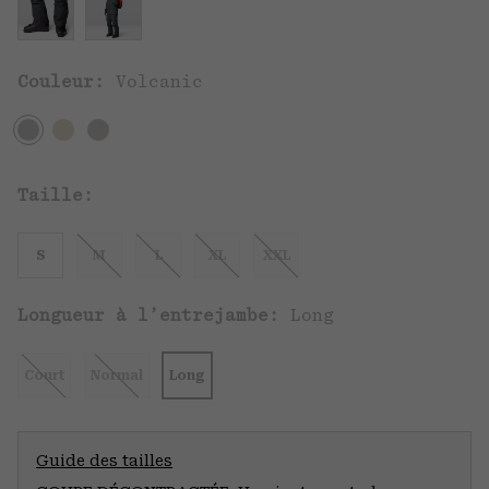
Couleur:
Volcanic
Taille:
S
M
L
XL
XXL
Longueur à l’entrejambe:
Long
Court
Normal
Long
Guide des tailles