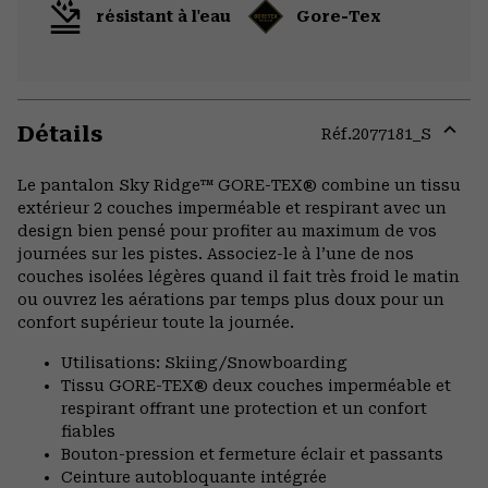
résistant à l'eau
Gore-Tex
Détails
Réf.
2077181_S
Expa
or
Le pantalon Sky Ridge™ GORE-TEX® combine un tissu
colla
extérieur 2 couches imperméable et respirant avec un
secti
design bien pensé pour profiter au maximum de vos
journées sur les pistes. Associez-le à l’une de nos
couches isolées légères quand il fait très froid le matin
ou ouvrez les aérations par temps plus doux pour un
confort supérieur toute la journée.
Utilisations: Skiing/Snowboarding
Tissu GORE-TEX® deux couches imperméable et
respirant offrant une protection et un confort
fiables
Bouton-pression et fermeture éclair et passants
Ceinture autobloquante intégrée