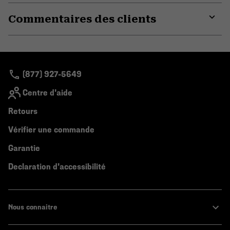
or
Commentaires des clients
colla
secti
Expa
or
colla
secti
(877) 927-5649
Centre d'aide
Retours
Vérifier une commande
Garantie
Declaration d'accessibilité
Nous connaitre