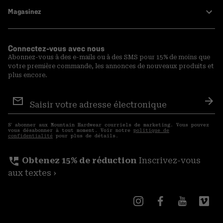
Magasinez
Connectez-vous avec nous
Abonnez-vous à des e-mails ou à des SMS pour 15% de moins que
votre première commande, les annonces de nouveaux produits et
plus encore.
Inscription
aux
S′a
courriels
S′ abonner aux Mountain Hardwear courriels de marketing. Vous pouvez
vous désabonner à tout moment. Voir notre
politique de
confidentialité
pour plus de détails.
perm_phone_msg
Obtenez 15% de réduction
Inscrivez-vous
aux textes ›