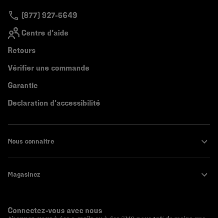
secti
(877) 927-5649
Centre d'aide
Retours
Vérifier une commande
Garantie
Declaration d'accessibilité
Nous connaitre
Magasinez
Connectez-vous avec nous