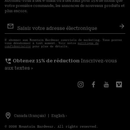
Abonnez-vous à des e-mails ou à des SMS pour 15% de moins que
votre première commande, les annonces de nouveaux produits et
plus encore.
Inscription
aux
S′a
courriels
S′ abonner aux Mountain Hardwear courriels de marketing. Vous pouvez
vous désabonner à tout moment. Voir notre
politique de
confidentialité
pour plus de détails.
perm_phone_msg
Obtenez 15% de réduction
Inscrivez-vous
aux textes ›
Canada (français)
|
English ›
©
2026
Mountain Hardwear. All rights reserved.