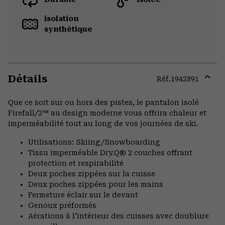
isolation
synthétique
Détails
Réf.
1942891
Expa
or
Que ce soit sur ou hors des pistes, le pantalon isolé
colla
Firefall/2™ au design moderne vous offrira chaleur et
secti
imperméabilité tout au long de vos journées de ski.
Utilisations: Skiing/Snowboarding
Tissu imperméable Dry.Q® 2 couches offrant
protection et respirabilité
Deux poches zippées sur la cuisse
Deux poches zippées pour les mains
Fermeture éclair sur le devant
Genoux préformés
Aérations à l'intérieur des cuisses avec doublure