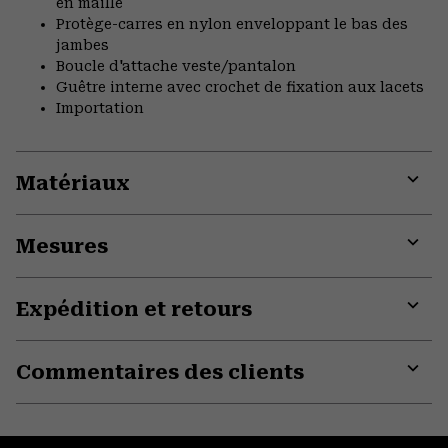
en maille
Protège-carres en nylon enveloppant le bas des
jambes
Boucle d'attache veste/pantalon
Guêtre interne avec crochet de fixation aux lacets
Importation
Matériaux
Expa
or
Mesures
colla
secti
Expa
or
Expédition et retours
colla
secti
Expa
or
Commentaires des clients
colla
secti
Expa
or
colla