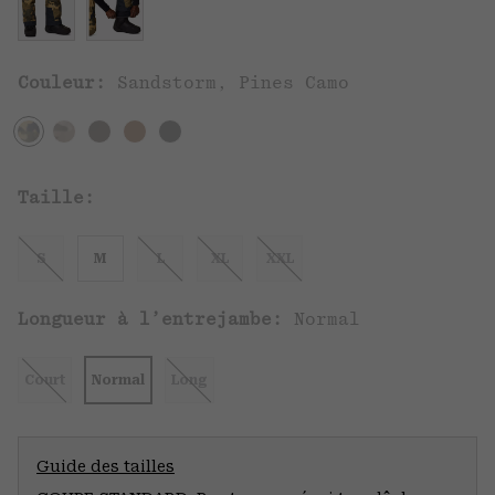
Couleur:
Sandstorm, Pines Camo
Taille:
S
M
L
XL
XXL
Longueur à l’entrejambe:
Normal
Court
Normal
Long
Guide des tailles