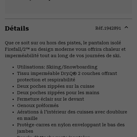
Détails
Réf.
1942891
Expa
or
Que ce soit sur ou hors des pistes, le pantalon isolé
colla
Firefall/2™ au design moderne vous offrira chaleur et
secti
imperméabilité tout au long de vos journées de ski.
Utilisations: Skiing/Snowboarding
Tissu imperméable Dry.Q® 2 couches offrant
protection et respirabilité
Deux poches zippées sur la cuisse
Deux poches zippées pour les mains
Fermeture éclair sur le devant
Genoux préformés
Aérations à l'intérieur des cuisses avec doublure
en maille
Protège-carres en nylon enveloppant le bas des
jambes