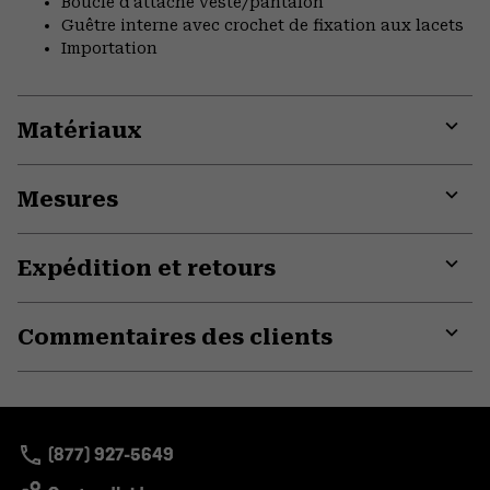
Boucle d'attache veste/pantalon
Guêtre interne avec crochet de fixation aux lacets
Importation
Matériaux
Expa
or
Mesures
colla
secti
Expa
or
Expédition et retours
colla
secti
Expa
or
Commentaires des clients
colla
secti
Expa
or
colla
secti
(877) 927-5649