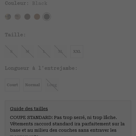
Couleur:
Black
Taille:
S
M
L
XL
XXL
Longueur à l’entrejambe:
Court
Normal
Long
Guide des tailles
COUPE STANDARD: Pas trop serré, ni trop lâche.
Vêtements raccord standard ira parfaitement sur la
base et au milieu des couches sans entraver les