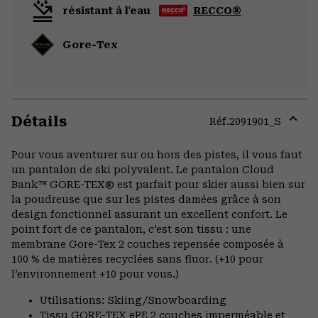
résistant à l'eau
RECCO®
Gore-Tex
Détails
Réf.
2091901_S
Expa
or
Pour vous aventurer sur ou hors des pistes, il vous faut
colla
un pantalon de ski polyvalent. Le pantalon Cloud
secti
Bank™ GORE-TEX® est parfait pour skier aussi bien sur
la poudreuse que sur les pistes damées grâce à son
design fonctionnel assurant un excellent confort. Le
point fort de ce pantalon, c’est son tissu : une
membrane Gore-Tex 2 couches repensée composée à
100 % de matières recyclées sans fluor. (+10 pour
l’environnement +10 pour vous.)
Utilisations: Skiing/Snowboarding
Tissu GORE-TEX ePE 2 couches imperméable et