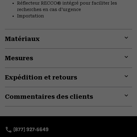
Réflecteur RECCO® intégré pour faciliter les
recherches en cas d’urgence
Importation
Matériaux
Expa
or
Mesures
colla
secti
Expa
or
Expédition et retours
colla
secti
Expa
or
Commentaires des clients
colla
secti
Expa
or
colla
secti
(877) 927-5649