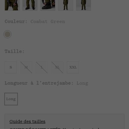
Couleur:
Combat Green
Taille:
S
M
L
XL
XXL
Longueur à l’entrejambe:
Long
Long
Guide des tailles