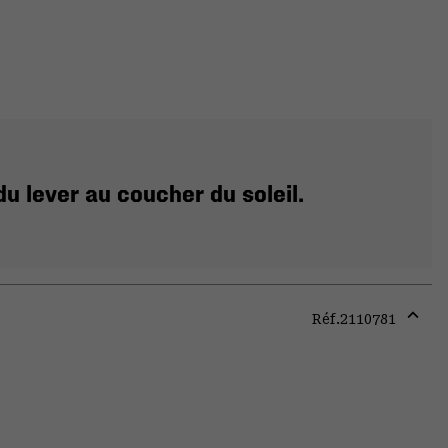
u lever au coucher du soleil.
Réf.
2110781
Expa
or
colla
secti