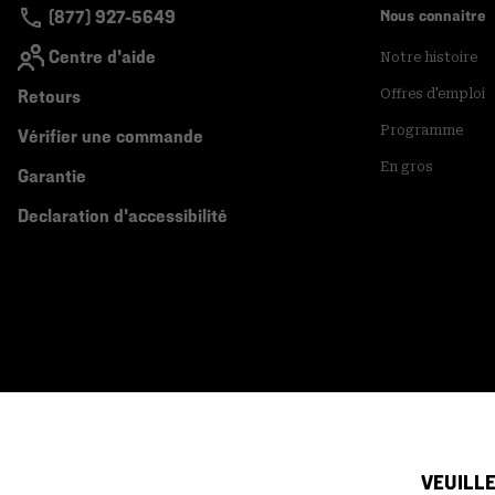
(877) 927-5649
Nous connaitre
Centre d'aide
Notre histoire
Retours
Offres d'emploi
Programme
Vérifier une commande
En gros
Garantie
Declaration d'accessibilité
VEUILLE
Canada (français)
|
English ›