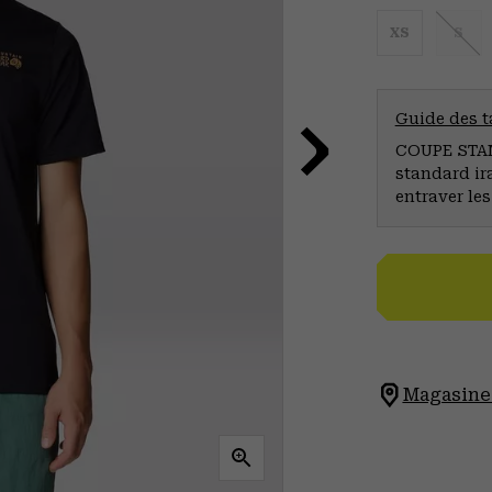
XS
S
Guide des ta
COUPE STAND
standard ir
entraver le
Magasinez