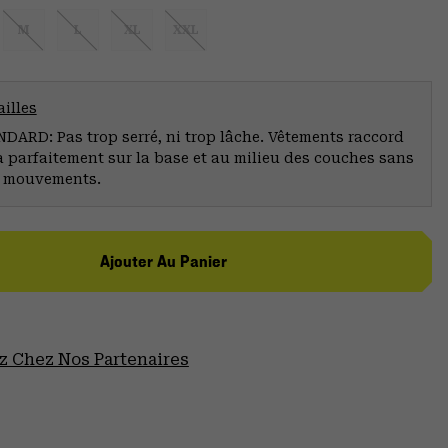
M
L
XL
XXL
illes
ARD: Pas trop serré, ni trop lâche. Vêtements raccord
a parfaitement sur la base et au milieu des couches sans
s mouvements.
Ajouter Au Panier
 Chez Nos Partenaires