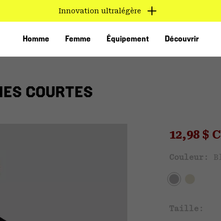
Innovation ultralégère
Homme
Femme
Équipement
Découvrir
HES COURTES
Sale pri
12,98 $
Ven
Couleur:
B
VED
Taille: