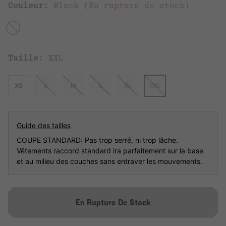
Couleur:
Black (En rupture de stock)
Taille:
XXL
XS
S
M
L
XL
XXL
Guide des tailles
COUPE STANDARD: Pas trop serré, ni trop lâche.
Vêtements raccord standard ira parfaitement sur la base
et au milieu des couches sans entraver les mouvements.
En Rupture De Stock