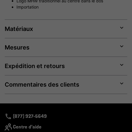
Logo MHW traditionnel au centre dans le dos
Importation
Matériaux
Expan
or
Mesures
collap
sectio
Expan
or
Expédition et retours
collap
sectio
Expan
or
Commentaires des clients
collap
sectio
Expan
or
collap
sectio
(877) 927-5649
Centre d'aide