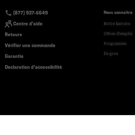
(877) 927-5649
Nous connaitre
Centre d'aide
Notre histoire
Retours
Offres d'emploi
Programme
Vérifier une commande
En gros
Garantie
Declaration d'accessibilité