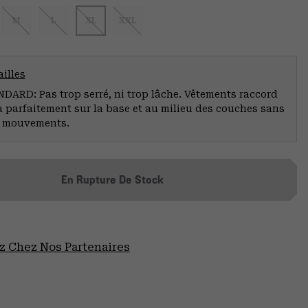
M
L
XL
XXL
illes
ARD: Pas trop serré, ni trop lâche. Vêtements raccord
a parfaitement sur la base et au milieu des couches sans
s mouvements.
En Rupture De Stock
 Chez Nos Partenaires