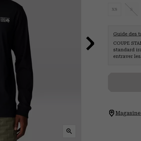
XS
S
Guide des ta
COUPE STAND
standard ir
entraver le
Magasinez