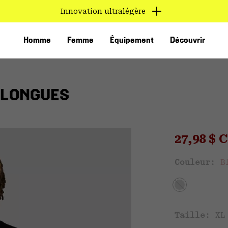
Innovation ultralégère
Homme
Femme
Équipement
Découvrir
 LONGUES
Sale pri
27,98 $
Ven
Couleur:
B
VED
Taille:
XL