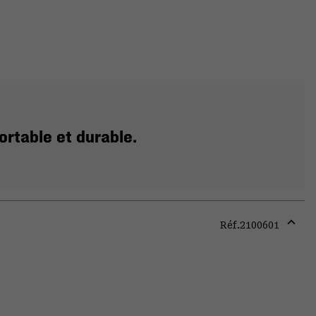
ortable et durable.
Réf.
2100601
Expa
or
colla
secti